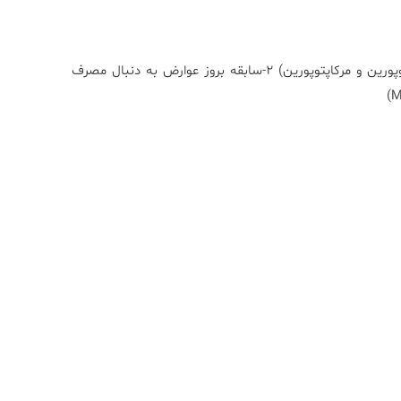
١-سابقه مصرف هرگونه دارو بخصوص داروهاي تيوپورين مثل (آزايتوپورين و مرکاپتوپورين) ٢-سابقه بروز عوارض به دنبال مصرف