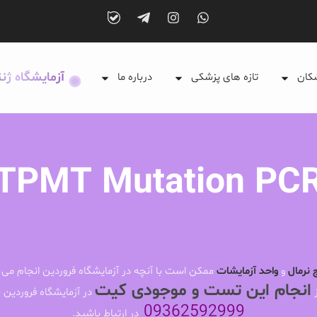
آزمایشگاه ژن
شکان
تازه های پزشکی
درباره ما
TPMT Mutation PC
 نرمال
و
واحد آزمایشات
ممکن است با آنچه در آزمایشگاه فروردین انجام می 
انجام این تست و موجودی کیت
ز
در آزمایشگاه فروردین ب
09362592999
در ارتباط باشید.