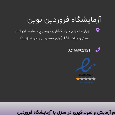
آزمایشگاه فروردین نوین
تهران، انتهای بلوار کشاورز، روبروي بيمارستان امام
خميني، پلاک 151 (برای مسیریابی ضربه بزنید)
02166902121
م آزمایش و نمونه‌گیری در منزل با آزمایشگاه فروردین