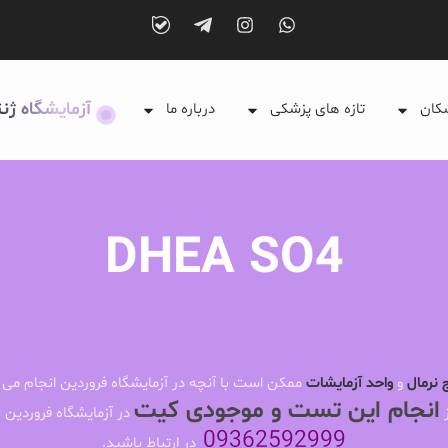
آزمایشگاه ژن
شکان
تازه های پزشکی
درباره ما
DHEA SO4
 نرمال
و
واحد آزمایشات
ممکن است با آنچه در آزمایشگاه فروردین انجام می 
انجام این تست و موجودی کیت
ز
در آزمایشگاه فروردین ب
09362592999
در ارتباط باشید.