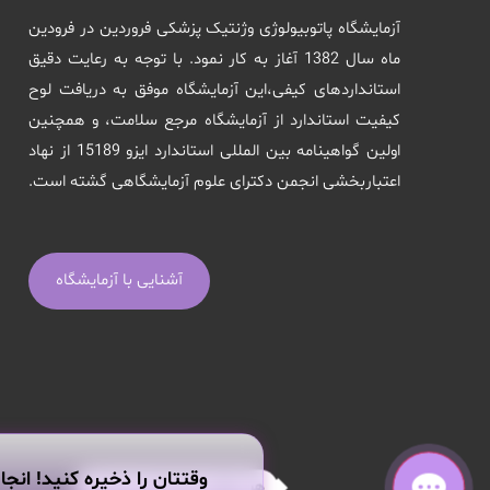
آزمایشگاه پاتوبیولوژی وژنتیک پزشکی فروردین در فرودین
ماه سال 1382 آغاز به کار نمود. با توجه به رعایت دقیق
استانداردهای کیفی،این آزمایشگاه موفق به دریافت لوح
کیفیت استاندارد از آزمایشگاه مرجع سلامت، و همچنین
اولین گواهینامه بین المللی استاندارد ایزو 15189 از نهاد
اعتباربخشی انجمن دکترای علوم آزمایشگاهی گشته است.
آشنایی با آزمایشگاه
وقتتان را ذخیره کنید! انجا
هر سوالی داری از من بپرس!