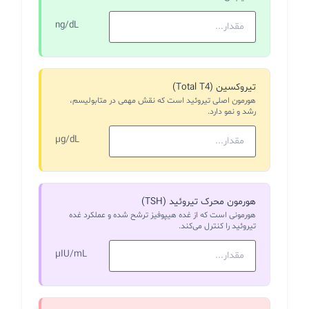
ng/dL
تیروکسین (Total T4)
هورمون اصلی تیروئید است که نقش مهمی در متابولیسم،
رشد و نمو دارد.
µg/dL
هورمون محرک تیروئید (TSH)
هورمونی است که از غده هیپوفیز ترشح شده و عملکرد غده
تیروئید را کنترل می‌کند.
µIU/mL