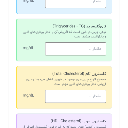
mg/dL
تری‌گلیسرید (Triglycerides - TG)
نوعی چربی در خون است که افزایش آن با خطر بیماری‌های قلبی
و پانکراتیت مرتبط است.
mg/dL
کلسترول تام (Total Cholesterol)
مجموع انواع چربی‌های موجود در خون را نشان می‌دهد و برای
ارزیابی خطر بیماری‌های قلبی مهم است.
mg/dL
کلسترول خوب (HDL Cholesterol)
کلسترول 'خوب' خون است که به خارج کردن کلسترول اضافی از