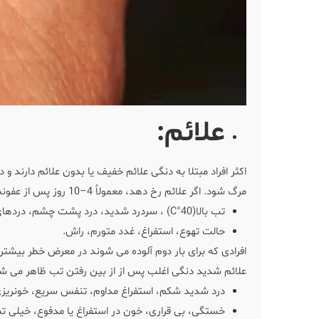
علائم:
مرگ شود. اگر علائم رخ دهد، معمولاً 4–10 روز پس از عفونت شروع می شود و 2–7 روز طول می کشد. علائم ممکن است شامل موارد زیر باشد:
تب بالا(40°C) ، سردرد شدید، درد پشت چشم، دردهای عضلانی و مفصلی.
حالت تهوع، استفراغ، غدد متورم، راش.
افرادی که برای بار دوم آلوده می شوند در معرض خطر بیشت
علائم شدید دنگی اغلب پس از از بین رفتن تب ظاهر می شو
درد شدید شکم، استفراغ مداوم، تنفس سریع، خونریزی 
خستگی، بی قراری، خون در استفراغ یا مدفوع، خیلی