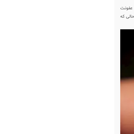
 عفونت
الی که