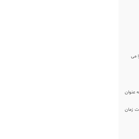
ا می
20، پشه ببر در اروپا نیز به عنوان
دت زمان