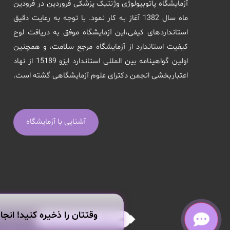
آزمایشگاه پاتوبیولوژی وژنتیک پزشکی فروردین در فرودین
ماه سال 1382 آغاز به کار نمود. با توجه به رعایت دقیق
استانداردهای کیفی،این آزمایشگاه موفق به دریافت لوح
کیفیت استاندارد از آزمایشگاه مرجع سلامت، و همچنین
اولین گواهینامه بین المللی استاندارد ایزو 15189 از نهاد
اعتباربخشی انجمن دکترای علوم آزمایشگاهی گشته است.
آشنایی با آزمایشگاه
وقتتان را ذخیره کنید! انجا
هر سوالی داری از من بپرس!