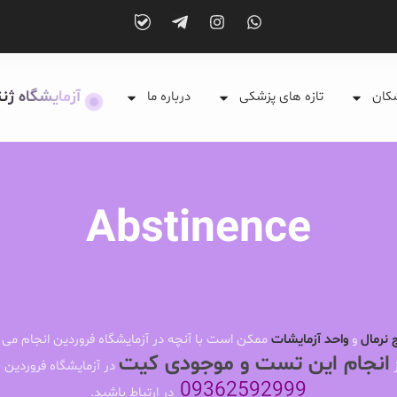
آزمایشگاه ژن
شکان
تازه های پزشکی
درباره ما
Abstinence
 نرمال
و
واحد آزمایشات
ممکن است با آنچه در آزمایشگاه فروردین انجام می 
انجام این تست و موجودی کیت
ز
در آزمایشگاه فروردین ب
09362592999
در ارتباط باشید.