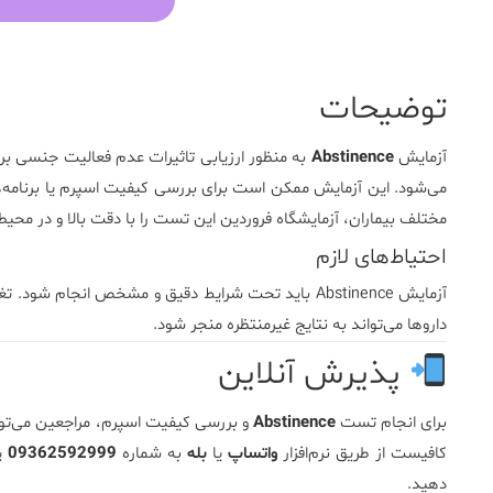
توضیحات
آزمایش
Abstinence
به منظور ارزیابی تاثیرات عدم فعالیت جنسی بر
می‌شود. این آزمایش ممکن است برای بررسی کیفیت اسپرم یا برنامه‌ه
مختلف بیماران،
آزمایشگاه فروردین
این تست را با دقت بالا و در محیط
احتیاط‌های لازم
آزمایش Abstinence باید تحت شرایط دقیق و مشخص انجا
داروها می‌تواند به نتایج غیرمنتظره منجر شود.
پذیرش آنلاین
برای انجام تست
Abstinence
و بررسی کیفیت اسپرم، مراجعین می‌تو
کافیست از طریق نرم‌افزار
واتساپ
یا
بله
به شماره
09362592999
پی
دهید.