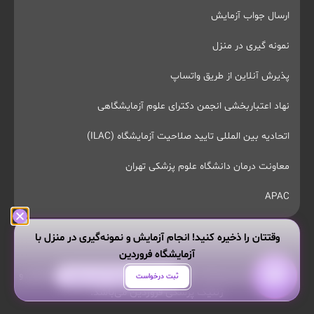
ارسال جواب آزمایش
نمونه گیری در منزل
پذیرش آنلاین از طریق واتساپ
نهاد اعتباربخشی انجمن دکترای علوم آزمایشگاهی
اتحادیه بین المللی تایید صلاحیت آزمایشگاه (ILAC)
معاونت درمان دانشگاه علوم پزشکی تهران
APAC
وقتتان را ذخیره کنید! انجام آزمایش و نمونه‌گیری در منزل با
آزمایشگاه فروردین
تمام حقوق این وبسایت محفوظ و مربوط به آزمایشگاه پاتوبیولوژی و
هر سوالی داری از من بپرس!
ثبت درخواست
ژنتیک پزشکی فروردین می‌باشد.