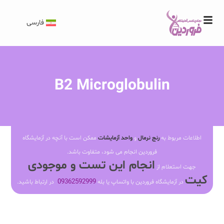
فارسی
B2 Microglobulin
اطلاعات مربوط به
رنج نرمال
و
واحد آزمایشات
ممکن است با آنچه در آزمایشگاه
فروردین انجام می شود، متفاوت باشد.
انجام این تست و موجودی
جهت استعلام از
کیت
09362592999
در آزمایشگاه فروردین با واتساپ یا بله
در ارتباط باشید.