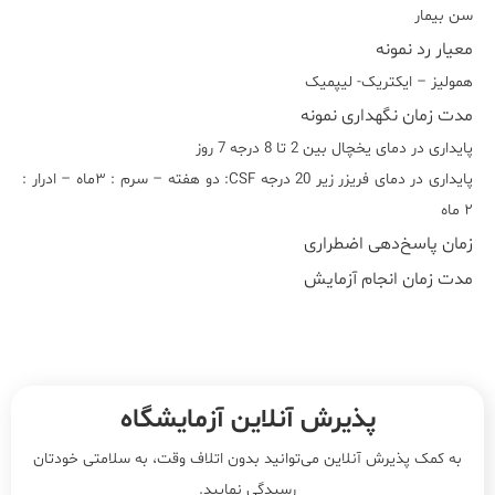
سن بیمار
معیار رد نمونه
هموليز – ايکتريک- ليپميک
مدت زمان نگهداری نمونه
پایداری در دمای یخچال بین 2 تا 8 درجه 7 روز
پایداری در دمای فریزر زیر 20 درجه CSF: دو هفته – سرم : ٣ماه – ادرار :
٢ ماه
زمان پاسخ‌دهی اضطراری
مدت زمان انجام آزمایش
پذیرش آنلاین آزمایشگاه
به کمک پذیرش آنلاین می‌توانید بدون اتلاف وقت، به سلامتی خودتان
رسیدگی نمایید.