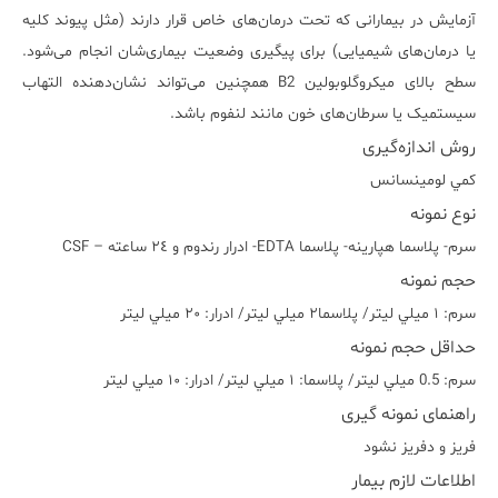
آزمایش در بیمارانی که تحت درمان‌های خاص قرار دارند (مثل پیوند کلیه
یا درمان‌های شیمیایی) برای پیگیری وضعیت بیماری‌شان انجام می‌شود.
سطح بالای میکروگلوبولین B2 همچنین می‌تواند نشان‌دهنده التهاب
سیستمیک یا سرطان‌های خون مانند لنفوم باشد.
روش اندازه‌گیری
کمي لومينسانس
نوع نمونه
سرم- پلاسما هپارينه- پلاسما EDTA- ادرار رندوم و ٢٤ ساعته – CSF
حجم نمونه
سرم: ١ ميلي ليتر/ پلاسما٢ ميلي ليتر/ ادرار: ٢٠ ميلي ليتر
حداقل حجم نمونه
سرم: 0.5 ميلي ليتر/ پلاسما: ١ ميلي ليتر/ ادرار: ١٠ ميلي ليتر
راهنمای نمونه گیری
فريز و دفريز نشود
اطلاعات لازم بیمار