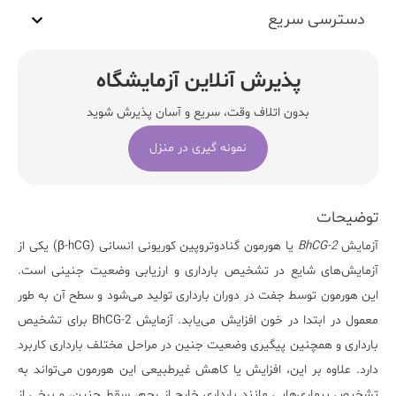
دسترسی سریع
پذیرش آنلاین آزمایشگاه
بدون اتلاف وقت، سریع و آسان پذیرش شوید
نمونه گیری در منزل
توضیحات
آزمایش
BhCG-2
یا هورمون گنادوتروپین کوریونی انسانی (β-hCG) یکی از
آزمایش‌های شایع در تشخیص بارداری و ارزیابی وضعیت جنینی است.
این هورمون توسط جفت در دوران بارداری تولید می‌شود و سطح آن به طور
معمول در ابتدا در خون افزایش می‌یابد.
آزمایش BhCG-2
برای تشخیص
بارداری و همچنین پیگیری وضعیت جنین در مراحل مختلف بارداری کاربرد
دارد. علاوه بر این، افزایش یا کاهش غیرطبیعی این هورمون می‌تواند به
تشخیص بیماری‌هایی مانند بارداری خارج از رحم، سقط جنین، و برخی از