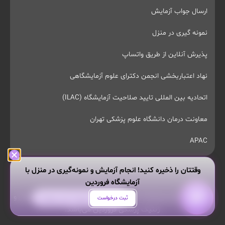
ارسال جواب آزمایش
نمونه گیری در منزل
پذیرش آنلاین از طریق واتساپ
نهاد اعتباربخشی انجمن دکترای علوم آزمایشگاهی
اتحادیه بین المللی تایید صلاحیت آزمایشگاه (ILAC)
معاونت درمان دانشگاه علوم پزشکی تهران
APAC
وقتتان را ذخیره کنید! انجام آزمایش و نمونه‌گیری در منزل با
آزمایشگاه فروردین
تمام حقوق این وبسایت محفوظ و مربوط به آزمایشگاه پاتوبیولوژی و
هر سوالی داری از من بپرس!
ثبت درخواست
ژنتیک پزشکی فروردین می‌باشد.