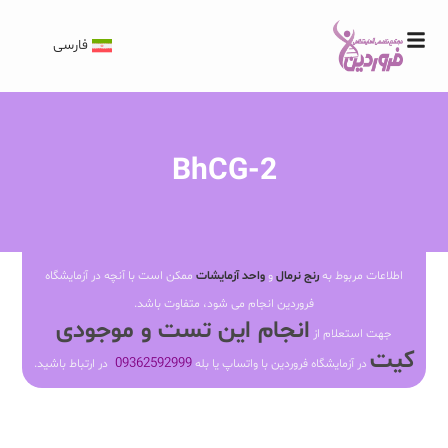
فارسی
BhCG-2
اطلاعات مربوط به
رنج نرمال
و
واحد آزمایشات
ممکن است با آنچه در آزمایشگاه
فروردین انجام می شود، متفاوت باشد.
انجام این تست و موجودی
جهت استعلام از
کیت
09362592999
در آزمایشگاه فروردین با واتساپ یا بله
در ارتباط باشید.