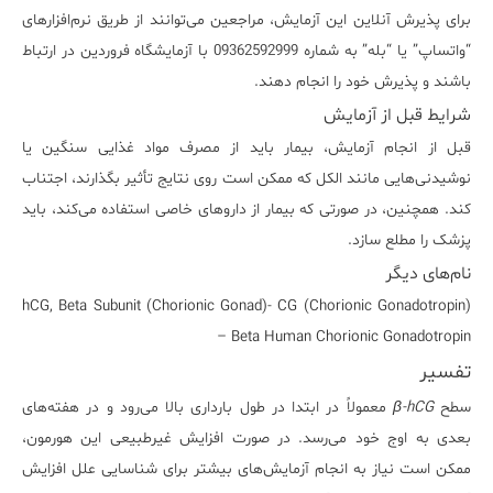
برای پذیرش آنلاین این آزمایش، مراجعین می‌توانند از طریق نرم‌افزارهای
“واتساپ” یا “بله” به شماره 09362592999 با آزمایشگاه فروردین در ارتباط
باشند و پذیرش خود را انجام دهند.
شرایط قبل از آزمایش
قبل از انجام آزمایش، بیمار باید از مصرف مواد غذایی سنگین یا
نوشیدنی‌هایی مانند الکل که ممکن است روی نتایج تأثیر بگذارند، اجتناب
کند. همچنین، در صورتی که بیمار از داروهای خاصی استفاده می‌کند، باید
پزشک را مطلع سازد.
نام‌های دیگر
hCG, Beta Subunit (Chorionic Gonad)- CG (Chorionic Gonadotropin)
– Beta Human Chorionic Gonadotropin
تفسیر
سطح
β-hCG
معمولاً در ابتدا در طول بارداری بالا می‌رود و در هفته‌های
بعدی به اوج خود می‌رسد. در صورت افزایش غیرطبیعی این هورمون،
ممکن است نیاز به انجام آزمایش‌های بیشتر برای شناسایی علل افزایش