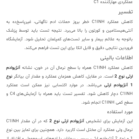
عملکردی مهارکننده C1
تفسیر
کاهش عملکرد C1INH خطر بروز حملات ادم ناگهانی، غیرپاسخ‌ده به
آنتی‌هیستامین و کورتون را بالا می‌برد. نتیجه تست باید توسط پزشک
باتوجه به علائم بیمار و سایر تست‌های کمپلمان تحلیل شود. آزمایشگاه
فروردین نتایجی دقیق و قابل اتکا برای این تست فراهم می‌کند.
اطلاعات بالینی
کاهش عملکرد C1INH همراه با سطح نرمال آن در خون، نشانه
آنژیوادم
ارثی نوع 2
است. در مقابل، کاهش همزمان عملکرد و مقدار آن بیانگر
نوع
1 آنژیوادم ارثی
می‌باشد. در موارد اکتسابی نیز ممکن است عملکرد
C1INH دچار کاهش شود. تفسیر تست باید همراه با آزمایش‌های C4 و
سطح کمی C1INH انجام شود.
مورد استفاده
این آزمایش برای تشخیص
آنژیوادم ارثی نوع 2
که در آن مقدار C1INH
نرمال ولی عملکرد آن مختل است کاربرد دارد. همچنین برای تمایز بین نوع
1 و نوع 2 آنژیوادم ارثی، بررسی بیماران با ادم‌های غیرمعمول و افتراق از