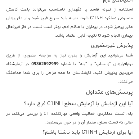
احتیاط‌های لازم
استفاده از نمونه فاسد یا نگهداری نامناسب می‌تواند باعث کاهش
مصنوعی عملکرد C1INH شود. نمونه باید سریع فریز شود و از دفریزهای
مکرر پرهیز شود. در بیماران با علائم ادم، بهتر است تست در فاز غیرفعال
بیماری انجام شود تا نتیجه قابل اعتماد باشد.
پذیرش غیرحضوری
شما می‌توانید این آزمایش را بدون نیاز به مراجعه حضوری، از طریق
نرم‌افزارهای “واتساپ” یا “بله” با شماره
09362592999
در آزمایشگاه
فروردین پذیرش کنید. کارشناسان ما همه مراحل را برای شما هماهنگ
می‌کنند.
پرسش‌های متداول
آیا این آزمایش با آزمایش سطح C1INH فرق دارد؟
بله. تست عملکردی، فعالیت واقعی مهارکننده C1 را بررسی می‌کند، در
حالی که تست سطح، مقدار آن را در خون می‌سنجد.
آیا برای آزمایش C1INH باید ناشتا باشم؟