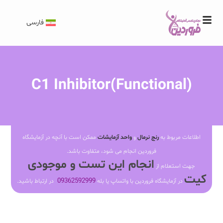
فارسی
C1 Inhibitor(Functional)
اطلاعات مربوط به
رنج نرمال
و
واحد آزمایشات
ممکن است با آنچه در آزمایشگاه
فروردین انجام می شود، متفاوت باشد.
انجام این تست و موجودی
جهت استعلام از
کیت
09362592999
در آزمایشگاه فروردین با واتساپ یا بله
در ارتباط باشید.