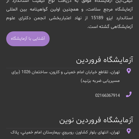
کیفی،این آزمایشگاه موفق به دریافت لوح کیفیت استاندارد از
آزمایشگاه مرجع سلامت، و همچنین اولین گواهینامه بین المللی
استاندارد ایزو 15189 از نهاد اعتباربخشی انجمن دکترای علوم
آزمایشگاهی گشته است.
آشنایی با آزمایشگاه
آزمایشگاه فروردین
تهران، تقاطع خیابان امام خمینی و کارون، ساختمان 1026 (برای
مسیریابی ضربه بزنید)
02166367914
آزمایشگاه فروردین نوین
تهران، انتهای بلوار کشاورز، روبروي بيمارستان امام خميني، پلاک