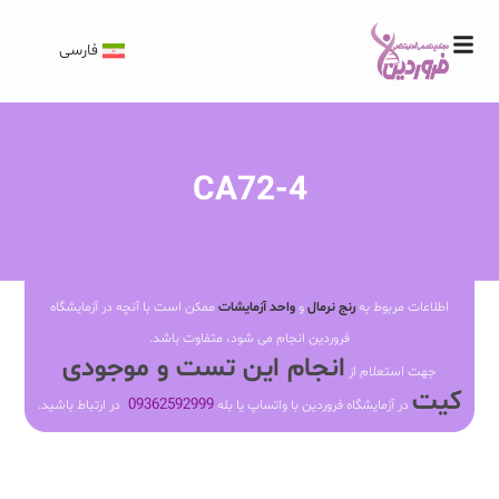
فارسی
CA72-4
اطلاعات مربوط به
رنج نرمال
و
واحد آزمایشات
ممکن است با آنچه در آزمایشگاه
فروردین انجام می شود، متفاوت باشد.
انجام این تست و موجودی
جهت استعلام از
کیت
09362592999
در آزمایشگاه فروردین با واتساپ یا بله
در ارتباط باشید.