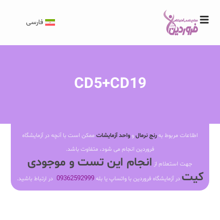
فارسی
CD5+CD19
اطلاعات مربوط به
رنج نرمال
و
واحد آزمایشات
ممکن است با آنچه در آزمایشگاه
فروردین انجام می شود، متفاوت باشد.
انجام این تست و موجودی
جهت استعلام از
کیت
09362592999
در آزمایشگاه فروردین با واتساپ یا بله
در ارتباط باشید.