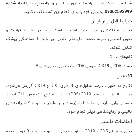
شما می‌توانید بدون مراجعه حضوری، از طریق
واتساپ یا بله به شماره
09362592999
پذیرش خود را برای انجام این تست ثبت کنید.
شرایط قبل از آزمایش
نیازی به ناشتایی وجود ندارد. اما بهتر است بیمار در زمان استراحت و
بدون استرس نمونه بدهد. داروهای خاص نیز باید با هماهنگی پزشک
کنترل شوند.
نام‌های دیگر
تست CD5 و CD19، بررسی CD5 مثبت روی سلول‌های B
تفسیر
نتایج به صورت درصد سلول‌های B دارای CD5 و CD19 گزارش می‌شود.
درصد بالا از سلول‌های CD5+CD19+ اغلب به نفع تشخیص CLL است.
تفسیر نهایی باید توسط هماتولوژیست یا پاتولوژیست و در کنار یافته‌های
بالینی و آزمایشگاهی دیگر انجام شود.
اطلاعات بالینی
بیان هم‌زمان CD5 و CD19 به‌طور معمول در لنفوسیت‌های B نرمال دیده