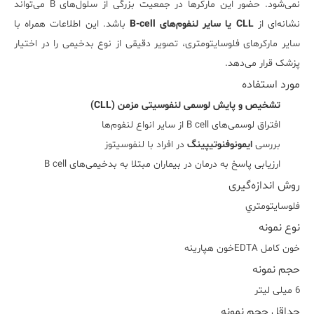
نمی‌شود. حضور این مارکرها در جمعیت بزرگی از سلول‌های B می‌تواند
نشانه‌ای از
CLL یا سایر لنفوم‌های B-cell
باشد. این اطلاعات همراه با
سایر مارکرهای فلوسایتومتری، تصویر دقیقی از نوع بدخیمی را در اختیار
پزشک قرار می‌دهد.
مورد استفاده
تشخیص و پایش لوسمی لنفوسیتی مزمن (CLL)
افتراق لوسمی‌های B cell از سایر انواع لنفوم‌ها
بررسی
ایمونوفنوتیپینگ
در افراد با لنفوسیتوز
ارزیابی پاسخ به درمان در بیماران مبتلا به بدخیمی‌های B cell
روش اندازه‌گیری
فلوسايتومتري
نوع نمونه
خون کامل EDTAخون هپارينه
حجم نمونه
6 میلی لیتر
حداقل حجم نمونه