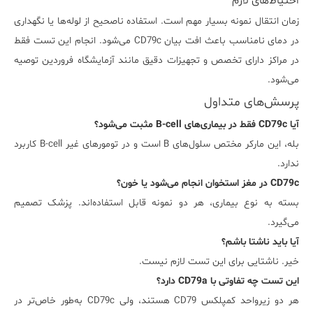
احتیاط‌های لازم
زمان انتقال نمونه بسیار مهم است. استفاده ناصحیح از لوله‌ها یا نگهداری
در دمای نامناسب باعث افت بیان CD79c می‌شود. انجام این تست فقط
در مراکز دارای تخصص و تجهیزات دقیق مانند آزمایشگاه فروردین توصیه
می‌شود.
پرسش‌های متداول
آیا CD79c فقط در بیماری‌های B-cell مثبت می‌شود؟
بله، این مارکر مختص سلول‌های B است و در تومورهای غیر B-cell کاربرد
ندارد.
CD79c در مغز استخوان انجام می‌شود یا خون؟
بسته به نوع بیماری، هر دو نمونه قابل استفاده‌اند. پزشک تصمیم‌
می‌گیرد.
آیا باید ناشتا باشم؟
خیر. ناشتایی برای این تست لازم نیست.
این تست چه تفاوتی با CD79a دارد؟
هر دو زیرواحد کمپلکس CD79 هستند، ولی CD79c به‌طور خاص‌تر در