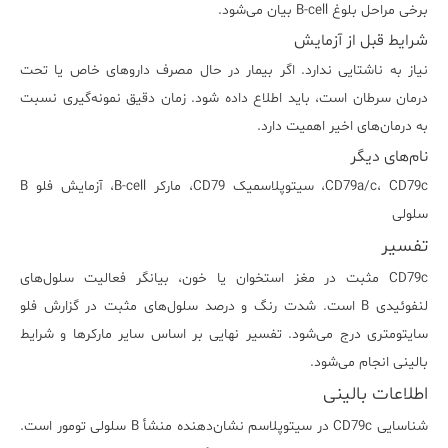
برخی مراحل بلوغ B-cell بیان می‌شود.
شرایط قبل از آزمایش
نیاز به ناشتایی ندارد. اگر بیمار در حال مصرف داروهای خاص یا تحت
درمان سرطان است، باید اطلاع داده شود. زمان دقیق نمونه‌گیری نسبت
به درمان‌های اخیر اهمیت دارد.
نام‌های دیگر
CD79a/c، CD79c، سیتوپلاسمیک CD79، مارکر B-cell، آزمایش فلو B
سلولی
تفسیر
CD79c مثبت در مغز استخوان یا خون، بیانگر فعالیت سلول‌های
لنفوئیدی B است. شدت رنگ و درصد سلول‌های مثبت در گزارش فلو
سایتومتری درج می‌شود. تفسیر نهایی بر اساس سایر مارکرها و شرایط
بالینی انجام می‌شود.
اطلاعات بالینی
شناسایی CD79c در سیتوپلاسم نشان‌دهنده منشأ B سلولی تومور است.