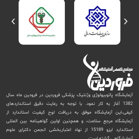
آزمایشگاه پاتوبیولوژی وژنتیک پزشکی فروردین در فرودین ماه سال
1382 آغاز به کار نمود. با توجه به رعایت دقیق استانداردهای
کیفی،این آزمایشگاه موفق به دریافت لوح کیفیت استاندارد از
آزمایشگاه مرجع سلامت، و همچنین اولین گواهینامه بین المللی
استاندارد ایزو 15189 از نهاد اعتباربخشی انجمن دکترای علوم
آزمایشگاهی گشته است.