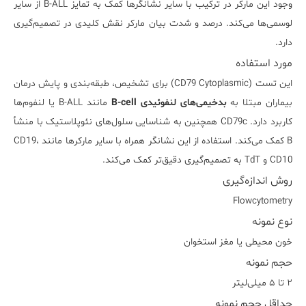
وجود این مارکر در ترکیب با سایر نشانگرها کمک به تمایز B-ALL از سایر
لوسمی‌ها می‌کند. درصد و شدت بیان مارکر نقش کلیدی در تصمیم‌گیری
دارد.
مورد استفاده
این تست (CD79 Cytoplasmic) برای تشخیص، طبقه‌بندی و پایش درمان
بیماران مبتلا به
بدخیمی‌های لنفوئیدی B-cell
مانند B-ALL یا لنفوم‌ها
کاربرد دارد. CD79c همچنین به شناسایی سلول‌های نئوپلاستیک با منشأ
B کمک می‌کند. استفاده از این نشانگر همراه با سایر مارکرها مانند CD19،
CD10 و TdT به تصمیم‌گیری دقیق‌تر کمک می‌کند.
روش اندازه‌گیری
Flowcytometry
نوع نمونه
خون محیطی یا مغز استخوان
حجم نمونه
۲ تا ۵ میلی‌لیتر
حداقل حجم نمونه