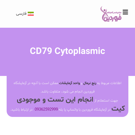
فارسی
CD79 Cytoplasmic
اطلاعات مربوط به
رنج نرمال
و
واحد آزمایشات
ممکن است با آنچه در آزمایشگاه
فروردین انجام می شود، متفاوت باشد.
انجام این تست و موجودی
جهت استعلام از
کیت
09362592999
در آزمایشگاه فروردین با واتساپ یا بله
در ارتباط باشید.