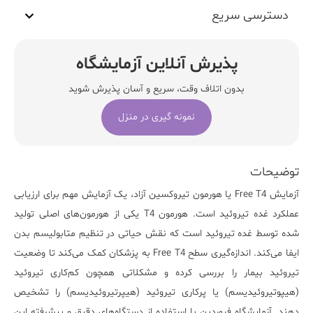
دسترسی سریع
پذیرش آنلاین آزمایشگاه
بدون اتلاف وقت، سریع و آسان پذیرش شوید
نمونه گیری در منزل
توضیحات
آزمایش
Free T4
یا هورمون تیروکسین آزاد، یک آزمایش مهم برای ارزیابی
عملکرد غده تیروئید است. هورمون T4 یکی از هورمون‌های اصلی تولید
شده توسط غده تیروئید است که نقش حیاتی در تنظیم متابولیسم بدن
ایفا می‌کند. اندازه‌گیری سطح Free T4 به پزشکان کمک می‌کند تا وضعیت
تیروئید بیمار را بررسی کرده و مشکلاتی همچون کم‌کاری تیروئید
(هیپوتیروئیدیسم) یا پرکاری تیروئید (هیپرتیروئیدیسم) را تشخیص
دهند.
آزمایشگاه فروردین
با استفاده از دستگاه‌های دقیق و پیشرفته این