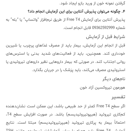
گرفتن نمونه خون از ورید بازو ایجاد شود.
۴. چگونه می‌توان پذیرش آنلاین برای این آزمایش انجام داد؟
پذیرش آنلاین برای آزمایش Free T4 از طریق نرم‌افزار “واتساپ” یا “بله” به
شماره 09362592999 قابل انجام است.
شرایط قبل از آزمایش
قبل از انجام این آزمایش، بیمار باید از مصرف غذاهای پرچرب یا شیرین
خودداری کند. همچنین، باید از فعالیت‌های شدید بدنی یا استرس‌های
روانی اجتناب کند. در صورتی که بیمار داروهایی نظیر داروهای تیروئیدی یا
استروئیدی مصرف می‌کند، باید پزشک را در جریان بگذارد.
نام‌های دیگر
هورمون تیروکسین آزاد خون
تفسیر
اگر سطح Free T4 کمتر از حد طبیعی باشد، این ممکن است نشان‌دهنده
کم‌کاری تیروئید (هیپوتیروئیدیسم) باشد. در صورت افزایش سطح T4،
احتمالاً بیمار به پرکاری تیروئید (هیپرتیروئیدیسم) مبتلا است. نتایج
آزمایش Free T4 باید همراه با سایر آزمایشات تیروئیدی مانند TSH