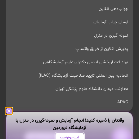
جواب‌دهی آنلاین
ارسال جواب آزمایش
نمونه گیری در منزل
پذیرش آنلاین از طریق واتساپ
نهاد اعتباربخشی انجمن دکترای علوم آزمایشگاهی
اتحادیه بین المللی تایید صلاحیت آزمایشگاه (ILAC)
معاونت درمان دانشگاه علوم پزشکی تهران
APAC
وقتتان را ذخیره کنید! انجام آزمایش و نمونه‌گیری در منزل با
آزمایشگاه فروردین
تمام حقوق این وبسایت محفوظ و مربوط به آزمایشگاه پاتوبیولوژی و
هر سوالی داری از من بپرس!
ثبت درخواست