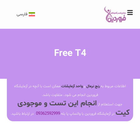
فارسی
Free T4
اطلاعات مربوط به
رنج نرمال
و
واحد آزمایشات
ممکن است با آنچه در آزمایشگاه
فروردین انجام می شود، متفاوت باشد.
انجام این تست و موجودی
جهت استعلام از
کیت
09362592999
در آزمایشگاه فروردین با واتساپ یا بله
در ارتباط باشید.