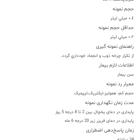
حجم نمونه
٠.٤ ميلي ليتر
حداقل حجم نمونه
٠.٢ ميلي ليتر
راهنمای نمونه گیری
از تکرار چرخه ذوب و انجماد خودداري گردد.
اطلاعات لازم بیمار
سن بیمار
معیار رد نمونه
حجم کم، هموليز،ايکتريک،ليپميک
مدت زمان نگهداری نمونه
پایداری در دمای یخچال بین 2 تا 8 درجه 5 روز
پایداری در دمای فریزر زیر 20 درجه 6 ماه
زمان پاسخ‌دهی اضطراری
24 ساعته