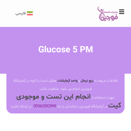
فارسی
Glucose 5 PM
اطلاعات مربوط به
رنج نرمال
و
واحد آزمایشات
ممکن است با آنچه در آزمایشگاه
فروردین انجام می شود، متفاوت باشد.
انجام این تست و موجودی
جهت استعلام از
کیت
09362592999
در آزمایشگاه فروردین با واتساپ یا بله
در ارتباط باشید.