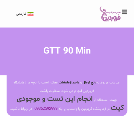
فارسی
GTT 90 Min
اطلاعات مربوط به
رنج نرمال
و
واحد آزمایشات
ممکن است با آنچه در آزمایشگاه
فروردین انجام می شود، متفاوت باشد.
انجام این تست و موجودی
جهت استعلام از
کیت
09362592999
در آزمایشگاه فروردین با واتساپ یا بله
در ارتباط باشید.