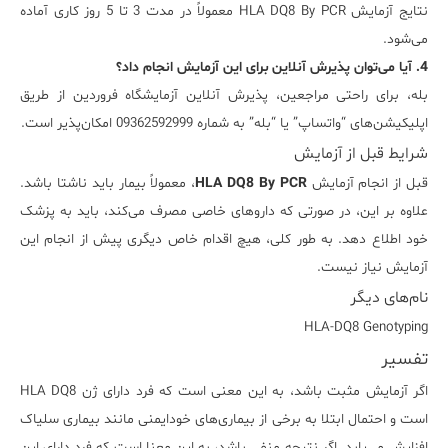
نتایج آزمایش HLA DQ8 By PCR معمولاً در مدت 3 تا 5 روز کاری آماده
می‌شود.
4. آیا می‌توان پذیرش آنلاین برای این آزمایش انجام داد؟
بله، برای راحتی مراجعین، پذیرش آنلاین آزمایشگاه فروردین از طریق
اپلیکیشن‌های “واتساپ” یا “بله” به شماره 09362592999 امکان‌پذیر است.
شرایط قبل از آزمایش
قبل از انجام آزمایش
HLA DQ8 By PCR
، معمولاً بیمار باید ناشتا باشد.
علاوه بر این، در صورتی که داروهای خاصی مصرف می‌کند، باید به پزشک
خود اطلاع دهد. به طور کلی، هیچ اقدام خاص دیگری پیش از انجام این
آزمایش نیاز نیست.
نام‌های دیگر
HLA-DQ8 Genotyping
تفسیر
اگر آزمایش مثبت باشد، به این معنی است که فرد دارای ژن HLA DQ8
است و احتمال ابتلا به برخی از بیماری‌های خودایمنی مانند بیماری سلیاک
افزایش می‌یابد. اگر نتیجه منفی باشد، به این معنا است که فرد دارای این