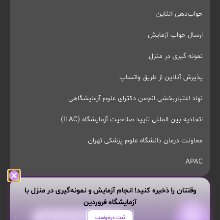
جواب‌دهی آنلاین
ارسال جواب آزمایش
نمونه گیری در منزل
پذیرش آنلاین از طریق واتساپ
نهاد اعتباربخشی انجمن دکترای علوم آزمایشگاهی
اتحادیه بین المللی تایید صلاحیت آزمایشگاه (ILAC)
معاونت درمان دانشگاه علوم پزشکی تهران
APAC
وقتتان را ذخیره کنید! انجام آزمایش و نمونه‌گیری در منزل با
آزمایشگاه فروردین
تمام حقوق این وبسایت محفوظ و مربوط به آزمایشگاه پاتوبیولوژی و
هر سوالی داری از من بپرس!
ثبت درخواست