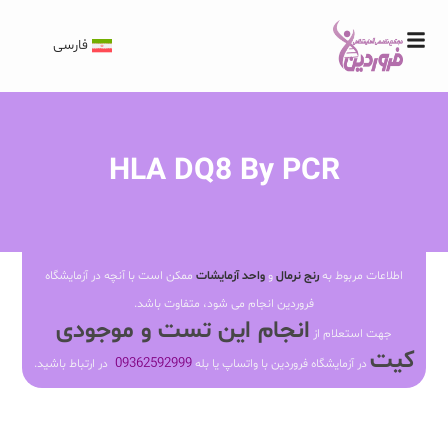
فارسی
HLA DQ8 By PCR
اطلاعات مربوط به
رنج نرمال
و
واحد آزمایشات
ممکن است با آنچه در آزمایشگاه
فروردین انجام می شود، متفاوت باشد.
انجام این تست و موجودی
جهت استعلام از
کیت
09362592999
در آزمایشگاه فروردین با واتساپ یا بله
در ارتباط باشید.