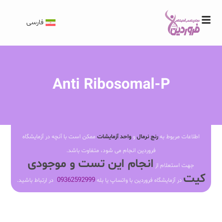
فارسی
Anti Ribosomal-P
اطلاعات مربوط به
رنج نرمال
و
واحد آزمایشات
ممکن است با آنچه در آزمایشگاه
فروردین انجام می شود، متفاوت باشد.
انجام این تست و موجودی
جهت استعلام از
کیت
09362592999
در آزمایشگاه فروردین با واتساپ یا بله
در ارتباط باشید.