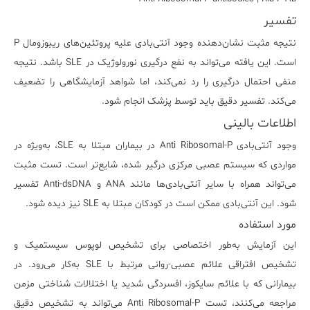
تفسیر
نتیجه مثبت نشان‌دهنده وجود آنتی‌بادی علیه پروتئین‌های ریبوزومال P
است. این یافته می‌تواند به نفع درگیری نورولوژیک در SLE باشد. نتیجه
منفی احتمال درگیری را رد نمی‌کند، اما شواهد آزمایشگاهی را تضعیف
می‌کند. تفسیر دقیق باید توسط پزشک انجام شود.
اطلاعات بالینی
وجود آنتی‌بادی Anti Ribosomal-P در بیماران مبتلا به SLE، به‌ویژه در
مواردی که سیستم عصبی مرکزی درگیر شده، شایع‌تر است. تست مثبت
می‌تواند همراه با سایر آنتی‌بادی‌ها مانند ANA و Anti-dsDNA تفسیر
شود. این آنتی‌بادی ممکن است در کودکان مبتلا به SLE نیز دیده شود.
مورد استفاده
این آزمایش به‌طور اختصاصی برای تشخیص لوپوس سیستمیک و
تشخیص افتراقی علائم عصبی-روانی مرتبط با SLE به‌کار می‌رود. در
بیمارانی که با علائم سایکوز، افسردگی شدید یا اختلالات شناختی مزمن
مراجعه می‌کنند، تست Anti Ribosomal-P می‌تواند به تشخیص دقیق