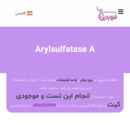
فارسی
Arylsulfatase A
اطلاعات مربوط به
رنج نرمال
و
واحد آزمایشات
ممکن است با آنچه در آزمایشگاه
فروردین انجام می شود، متفاوت باشد.
انجام این تست و موجودی
جهت استعلام از
کیت
09362592999
در آزمایشگاه فروردین با واتساپ یا بله
در ارتباط باشید.