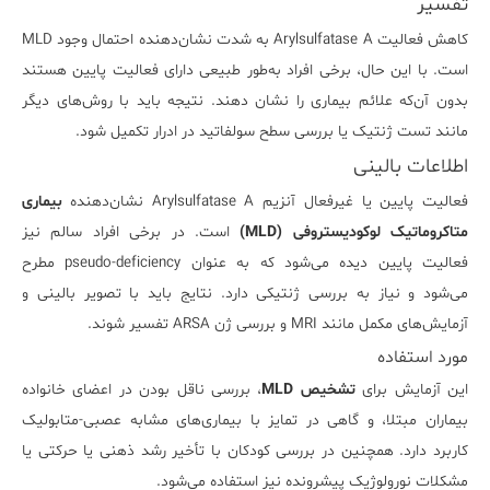
تفسیر
کاهش فعالیت Arylsulfatase A به شدت نشان‌دهنده احتمال وجود MLD
است. با این حال، برخی افراد به‌طور طبیعی دارای فعالیت پایین هستند
بدون آن‌که علائم بیماری را نشان دهند. نتیجه باید با روش‌های دیگر
مانند تست ژنتیک یا بررسی سطح سولفاتید در ادرار تکمیل شود.
اطلاعات بالینی
فعالیت پایین یا غیرفعال آنزیم Arylsulfatase A نشان‌دهنده
بیماری
متاکروماتیک لوکودیستروفی (MLD)
است. در برخی افراد سالم نیز
فعالیت پایین دیده می‌شود که به عنوان pseudo-deficiency مطرح
می‌شود و نیاز به بررسی ژنتیکی دارد. نتایج باید با تصویر بالینی و
آزمایش‌های مکمل مانند MRI و بررسی ژن ARSA تفسیر شوند.
مورد استفاده
این آزمایش برای
تشخیص MLD
، بررسی ناقل بودن در اعضای خانواده
بیماران مبتلا، و گاهی در تمایز با بیماری‌های مشابه عصبی-متابولیک
کاربرد دارد. همچنین در بررسی کودکان با تأخیر رشد ذهنی یا حرکتی یا
مشکلات نورولوژیک پیشرونده نیز استفاده می‌شود.