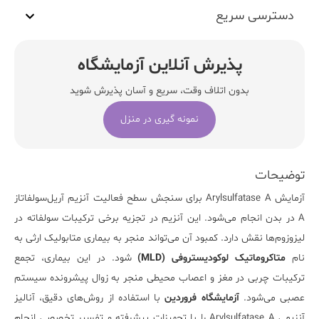
دسترسی سریع
پذیرش آنلاین آزمایشگاه
بدون اتلاف وقت، سریع و آسان پذیرش شوید
نمونه گیری در منزل
توضیحات
آزمایش
Arylsulfatase A
برای سنجش سطح فعالیت آنزیم آریل‌سولفاتاز
A در بدن انجام می‌شود. این آنزیم در تجزیه برخی ترکیبات سولفاته در
لیزوزوم‌ها نقش دارد. کمبود آن می‌تواند منجر به بیماری متابولیک ارثی به
نام
متاکروماتیک لوکودیستروفی (MLD)
شود. در این بیماری، تجمع
ترکیبات چربی در مغز و اعصاب محیطی منجر به زوال پیشرونده سیستم
عصبی می‌شود
.
آزمایشگاه فروردین
با استفاده از روش‌های دقیق، آنالیز
آنزیمی Arylsulfatase A را با تجهیزات پیشرفته و تفسیر تخصصی انجام