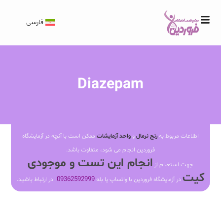
فارسی
Diazepam
اطلاعات مربوط به
رنج نرمال
و
واحد آزمایشات
ممکن است با آنچه در آزمایشگاه
فروردین انجام می شود، متفاوت باشد.
انجام این تست و موجودی
جهت استعلام از
کیت
09362592999
در آزمایشگاه فروردین با واتساپ یا بله
در ارتباط باشید.