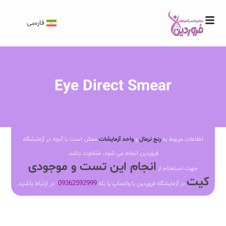
فارسی
Eye Direct Smear
اطلاعات مربوط به
رنج نرمال
و
واحد آزمایشات
ممکن است با آنچه در آزمایشگاه
فروردین انجام می شود، متفاوت باشد.
انجام این تست و موجودی
جهت استعلام از
کیت
09362592999
در آزمایشگاه فروردین با واتساپ یا بله
در ارتباط باشید.