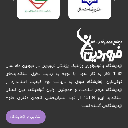
آزمایشگاه پاتوبیولوژی وژنتیک پزشکی فروردین در فرودین ماه سال
1382 آغاز به کار نمود. با توجه به رعایت دقیق استانداردهای
کیفی،این آزمایشگاه موفق به دریافت لوح کیفیت استاندارد از
آزمایشگاه مرجع سلامت، و همچنین اولین گواهینامه بین المللی
استاندارد ایزو 15189 از نهاد اعتباربخشی انجمن دکترای علوم
آزمایشگاهی گشته است.
آشنایی با آزمایشگاه