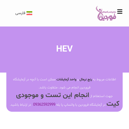
فارسی
HEV
اطلاعات مربوط به
رنج نرمال
و
واحد آزمایشات
ممکن است با آنچه در آزمایشگاه
فروردین انجام می شود، متفاوت باشد.
انجام این تست و موجودی
جهت استعلام از
کیت
09362592999
در آزمایشگاه فروردین با واتساپ یا بله
در ارتباط باشید.