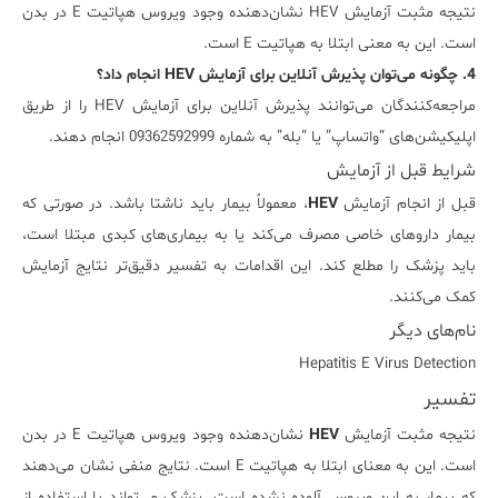
نتیجه مثبت آزمایش HEV نشان‌دهنده وجود ویروس هپاتیت E در بدن
است. این به معنی ابتلا به هپاتیت E است.
4. چگونه می‌توان پذیرش آنلاین برای آزمایش HEV انجام داد؟
مراجعه‌کنندگان می‌توانند پذیرش آنلاین برای آزمایش HEV را از طریق
اپلیکیشن‌های “واتساپ” یا “بله” به شماره 09362592999 انجام دهند.
شرایط قبل از آزمایش
قبل از انجام آزمایش
HEV
، معمولاً بیمار باید ناشتا باشد. در صورتی که
بیمار داروهای خاصی مصرف می‌کند یا به بیماری‌های کبدی مبتلا است،
باید پزشک را مطلع کند. این اقدامات به تفسیر دقیق‌تر نتایج آزمایش
کمک می‌کنند.
نام‌های دیگر
Hepatitis E Virus Detection
تفسیر
نتیجه مثبت آزمایش
HEV
نشان‌دهنده وجود ویروس هپاتیت E در بدن
است. این به معنای ابتلا به هپاتیت E است. نتایج منفی نشان می‌دهند
که بیمار به این ویروس آلوده نشده است. پزشک می‌تواند با استفاده از