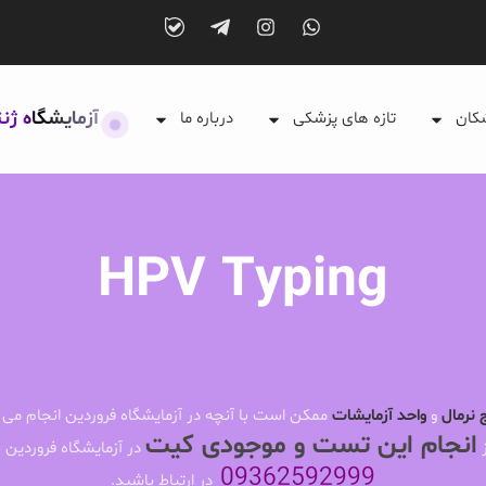
آزمایشگاه ژن
شکان
تازه های پزشکی
درباره ما
HPV Typing
 نرمال
و
واحد آزمایشات
ممکن است با آنچه در آزمایشگاه فروردین انجام می 
انجام این تست و موجودی کیت
ز
در آزمایشگاه فروردین ب
09362592999
در ارتباط باشید.