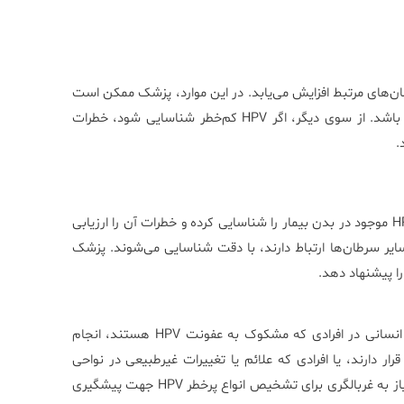
بتلا به سرطان‌های مرتبط افزایش می‌یابد. در این موارد، پزشک ممکن است
نیاز به انجام تست‌های بیشتر یا مراقبت‌های ویژه برای بیمار داشته باشد. از سوی دیگر، اگر HPV کم‌خطر شناسایی شود، خطرات
.
نتایج آزمایش HPV Typing به پزشک کمک می‌کند تا انواع ویروس HPV موجود در بدن بیمار را شناسایی کرده و خطرات آن را ارزیابی
 تناسلی و سایر سرطان‌ها ارتباط دارند، با دقت شناسایی می‌شوند. پزشک
را پیشنهاد دهد.
آزمایش HPV Typing برای شناسایی انواع مختلف ویروس پاپیلومای انسانی در افرادی که مشکوک به عفونت HPV هستند، انجام
 دارند، یا افرادی که علائم یا تغییرات غیرطبیعی در نواحی
تناسلی خود دارند، کاربرد دارد. همچنین، این آزمایش در مواردی که نیاز به غربالگری برای تشخیص انواع پرخطر HPV جهت پیشگیری