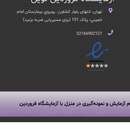
تهران، انتهای بلوار کشاورز، روبروي بيمارستان امام
خميني، پلاک 151 (برای مسیریابی ضربه بزنید)
02166902121
م آزمایش و نمونه‌گیری در منزل با آزمایشگاه فروردین
ین وبسایت محفوظ و مربوط به آزمایشگاه پاتوبیولوژی و ژنتیک پزشکی فروردی