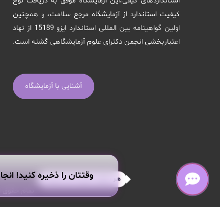
استانداردهای کیفی،این آزمایشگاه موفق به دریافت لوح
کیفیت استاندارد از آزمایشگاه مرجع سلامت، و همچنین
اولین گواهینامه بین المللی استاندارد ایزو 15189 از نهاد
اعتباربخشی انجمن دکترای علوم آزمایشگاهی گشته است.
آشنایی با آزمایشگاه
وقتتان را ذخیره کنید! انجا
هر سوالی داری از من بپرس!
تمام حقوق ا