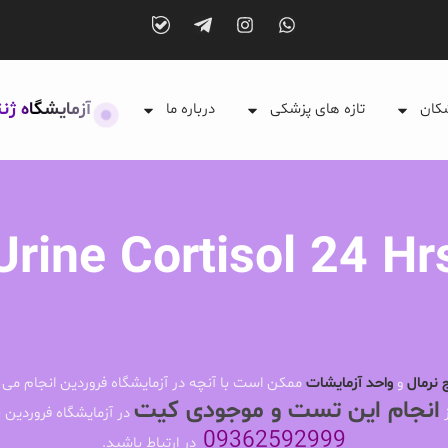
آزمایشگاه ژن
شکان
تازه های پزشکی
درباره ما
Urine Cortisol 24 Hr
 نرمال
و
واحد آزمایشات
ممکن است با آنچه در آزمایشگاه فروردین انجام می 
انجام این تست و موجودی کیت
ز
در آزمایشگاه فروردین ب
09362592999
در ارتباط باشید.