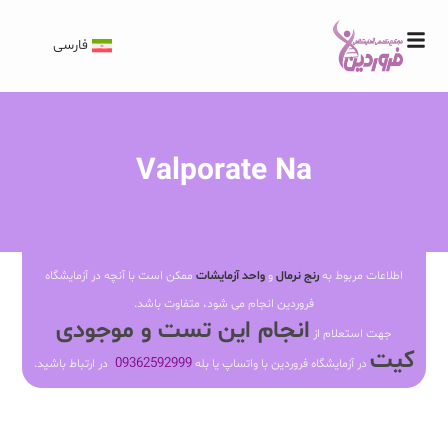
فارسی
Valporate Na
اطلاعات مربوط به
رنج نرمال
و
واحد آزمایشات
ممکن است با آنچه در آزمایشگاه
فروردین انجام می شود، متفاوت باشد.
انجام این تست و موجودی
جهت استعلام از
کیت
09362592999
در آزمایشگاه فروردین با واتساپ یا بله
در ارتباط باشید.