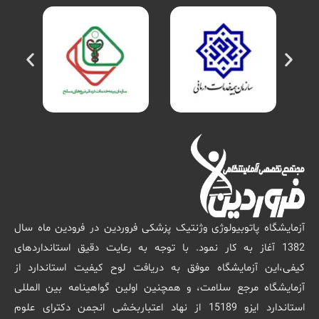
آزمایشگاه پاتوبیولوژی وژنتیک پزشکی فروردین در فرودین ماه سال
1382 آغاز به کار نمود. با توجه به رعایت دقیق استانداردهای
کیفی،این آزمایشگاه موفق به دریافت لوح کیفیت استاندارد از
آزمایشگاه مرجع سلامت، و همچنین اولین گواهینامه بین المللی
استاندارد ایزو 15189 از نهاد اعتباربخشی انجمن دکترای علوم