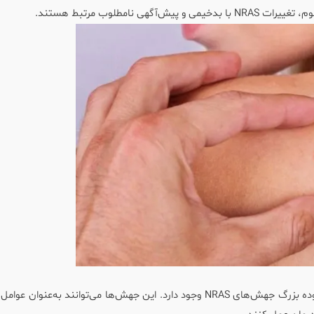
ی نامطلوب مرتبط هستند.
در حدود 5% تا 10% از بیماران مبتلا به سرطان روده بزرگ جهش‌های NRAS وجود دارد. این جهش‌ها می‌توانند به‌عنو