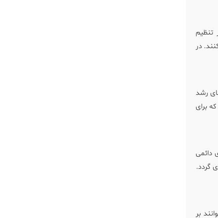
ور قابل توجهی در تنظیم
‌ها کمک کنند. در
‌های رشد
‌سازی مسیرهای MAPK و PI3K-AKT دخالت دارد که برای
فعال‌سازی دائمی
دون 61 رخ می‌دهند و می‌توانند بر