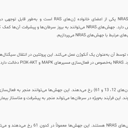
ژن NRAS (Neuroblastoma RAS Viral Oncogene Homolog) یکی از اعضای خانواده ژن‌های RAS است و به‌ط
سیگنال‌دهی سلولی و فرآیندهای رشد و تقسیم سلولی نقش دارد. جهش‌های NRAS می‌توانند به بروز سرطان‌ها و پیشرفت آن
با جهش‌های NRAS می‌پردازیم.
ین کدگذاری‌شده توسط آن به‌عنوان یک آنکوژن عمل می‌کند. این پروتئین در انتقال سیگنال
و تقسیم سلولی از غشای سلولی به داخل سلول‌ها نقش دارد. NRAS به‌خصوص در فعال
جهش‌های NRAS معمولاً در نواحی خاصی از ژن (مانند کدون‌های 12، 13 و 61) رخ می‌دهند. این جهش‌ها می‌توانند منجر به 
حدود 15% از بیماران مبتلا به ملانوم دارای جهش‌های NRAS هستند. این جهش‌ها معمولاً در ک