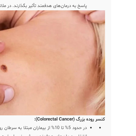
پاسخ به درمان‌های هدفمند تأثیر بگذارند. در ملانوم، تغییرات NRAS با بدخیمی و پیش‌آگه
کنسر روده بزرگ (Colorectal Cancer):