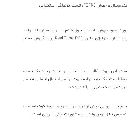
ورت
وجود
جهش،
احتمال
بروز
علائم
بیماری
بسیار
بالا
خواهد
وردین
از
تکنولوژی
دقیق
PCR
Time
Real-
برای
گزارش
معتبر
ست.
این
جهش
غالب
بوده
و
حتی
در
صورت
وجود
یک
نسخه
مشاوره
ژنتیک
به
خانواده
جهت
بررسی
احتمال
انتقال
به
نسل
یر
کامل
و
تخصصی
را
ارائه
می‌دهد.
مچنین
بررسی
پیش
از
تولد
در
بارداری‌های
مشکوک
استفاده
شخیص
ناقل
بودن
والدین
و
مشاوره
ژنتیکی
ضروری
است.