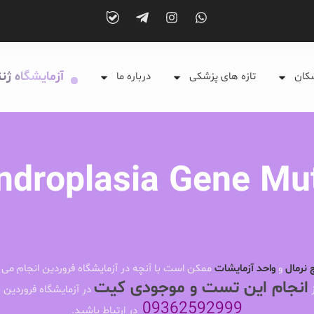
آزمایشگاه ژن
شکان
تازه های پزشکی
درباره ما
droplasia Gene Mu
 نرمال
و
واحد آزمایشات
ممکن است با آنچه در آزمایشگاه فروردین انجام می 
انجام این تست و موجودی کیت
ز
در آزمایشگاه فروردین ب
09362592999
در ارتباط باشید.