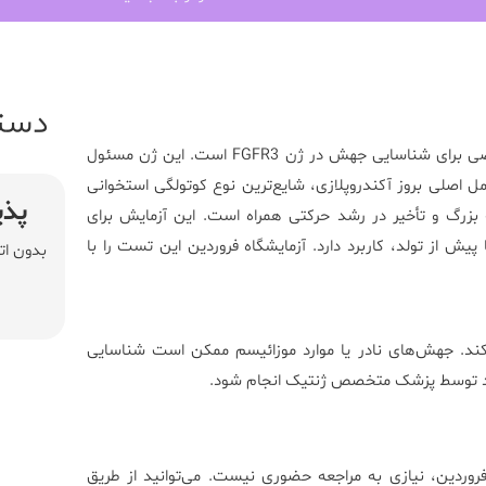
دست
ی
برای
شناسایی
جهش
در
ژن
FGFR3
است.
این
ژن
مسئول
مل
اصلی
بروز
آکندروپلازی،
شایع‌ترین
نوع
کوتولگی
استخوانی
پذی
بزرگ
و
تأخیر
در
رشد
حرکتی
همراه
است.
این
آزمایش
برای
ا
پیش
از
تولد،
کاربرد
دارد.
آزمایشگاه
فروردین
این
تست
را
با
بدون ات
کند.
جهش‌های
نادر
یا
موارد
موزائیسم
ممکن
است
شناسایی
د
توسط
پزشک
متخصص
ژنتیک
انجام
شود.
روردین،
نیازی
به
مراجعه
حضوری
نیست.
می‌توانید
از
طریق