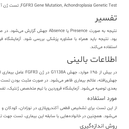
FGFR3 Gene Mutation, Achondroplasia Genetic Test, تست ژن آکندروپلازی، جهش FGFR3، تست کوتولگی استخوانی
تفسیر
نتیجه
به
صورت
Presence
یا
Absence
جهش
گزارش
می‌شود.
در
ص
بود.
نتیجه
باید
همراه
با
مشاوره
پزشکی
بررسی
شود.
آزمایشگاه
فر
استفاده
می‌کند.
اطلاعات بالینی
در
بیش
از
۹۵٪
موارد،
جهش
G1138A
در
ژن
FGFR3
عامل
بیماری
ا
جهش‌یافته،
علائم
بیماری
ظاهر
می‌شود.
در
صورت
مثبت
بودن
تست،
بعدی
توصیه
می‌شود.
آزمایشگاه
فروردین
با
تیم
متخصص
ژنتیک،
تفس
مورد استفاده
از
این
تست
برای
تشخیص
قطعی
آکندروپلازی
در
نوزادان،
کودکان
و
ه
می‌شود.
همچنین
در
خانواده‌هایی
با
سابقه
این
بیماری،
تست
جهت
ت
روش اندازه‌گیری