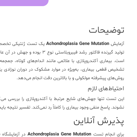
توضیحات
آزمایش
Mutation
Gene
Achondroplasia
یک
تست
ژنتیکی
تخصص
تولید
گیرنده
فاکتور
رشد
فیبروبلاستی
نوع
۳
بوده
و
جهش
در
آن
عا
است.
بیماری
آکندروپلازی
با
علائمی
مانند
اندام‌های
کوتاه،
جمجمه
تشخیص
قطعی
بیماری،
به‌ویژه
در
موارد
مشکوک
در
دوران
نوزادی
ی
روش‌های
پیشرفته
مولکولی
و
با
بالاترین
دقت
انجام
می‌دهد.
احتیاط‌های لازم
این
تست
تنها
جهش‌های
شایع
مرتبط
با
آکندروپلازی
را
بررسی
می‌
نشوند.
پاسخ
منفی
وجود
بیماری
را کاملاً
رد
نمی‌کند.
تفسیر
نتیجه
بای
پذیرش
آنلاین
برای
انجام
تست
Mutation
Gene
Achondroplasia
در
آزمایشگاه
ف