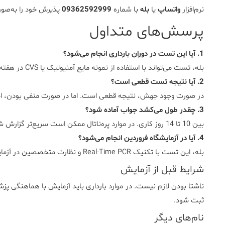
نرم‌افزار
واتساپ
یا
بله
با
شماره
09362592999
پذیرش
خود
را
به‌صو
پرسش‌های
متداول
1.
آیا
این
تست
در
دوران
بارداری
انجام
می‌شود؟
بله،
تست
می‌تواند
با
استفاده
از
نمونه
مایع
آمنیوتیک
یا
CVS
در
هفته
2.
آیا
نتیجه
تست
قطعی
است؟
در
صورت
وجود
جهش،
نتیجه
قطعی
است.
اما
در
صورت
منفی
بودن،
ا
3.
چقدر
طول
می‌کشد
جواب
آماده
شود؟
بین
10
تا
14
روز
کاری.
در
موارد
پره‌ناتال
ممکن
است
سریع‌تر
گزارش
ش
4.
آیا
در
آزمایشگاه
فروردین
انجام
می‌شود؟
بله،
این
تست
با
تکنیک
PCR
Time
Real-
و
نظارت
متخصصین
در
آزما
شرایط قبل از آزمایش
ناشتا
بودن
لازم
نیست.
در
موارد
بارداری
باید
آزمایش
با
هماهنگی
پز
ثبت
شود.
نام‌های دیگر