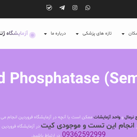
آزمایشگاه ژن
شکان
تازه های پزشکی
درباره ما
d Phosphatase (Se
 نرمال
و
واحد آزمایشات
ممکن است با آنچه در آزمایشگاه فروردین انجام می 
انجام این تست و موجودی کیت
ز
در آزمایشگاه فروردین ب
09362592999
در ارتباط باشید.