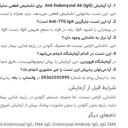
1. آیا آزمایش Anti Endomysial Ab (IgG) برای تشخیص قطعی سلیاک کافی است؟
خیر. این تست به‌تنهایی تشخیص قطعی نمی‌دهد. باید همراه با تست‌ها
2. آیا این تست جایگزین Anti-TTG IgA است؟
در بیمارانی با کمبود IgA، بله. در افراد با سطح طبیعی IgA، تست Anti-TTG IgA اولویت دارد.
3. آیا نیاز به ناشتایی وجود دارد؟
خیر. ناشتایی الزامی نیست اما مصرف گلوتن در رژیم غذایی بیمار باید 
4. این تست در کدام آزمایشگاه انجام می‌شود؟
در
آزمایشگاه فروردین
، این آزمایش با روش ایمونوفلورسنت دقیق انجا
5. آیا می‌توان پذیرش این تست را غیر حضوری انجام داد؟
بله. با ارسال پیام به شماره
09362592999
در
واتساپ
یا
بله
، پذیرش
شرایط قبل از آزمایش
ناشتایی الزامی نیست. اما مصرف مستمر گلوتن در رژیم غذایی بیمار ض
نباید رژیم بدون گلوتن را بدون مشورت پزشک پیش از آزمایش شروع 
نام‌های دیگر
ti-Endomysial IgG, EMA IgG, Endomysial Antibody IgG, IgG EMA