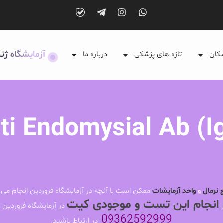
آزمایشگاه ژن
شکان
تازه های پزشکی
درباره ما
ti Endomysial Ab (I
 نرمال
و
واحد آزمایشات
ممکن است با آنچه در آزمایشگاه فروردین انجام می 
انجام این تست و موجودی کیت
ز
در آزمایشگاه فروردین ب
09362592999
در ارتباط باشید.