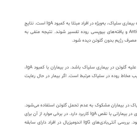
نتیجه مثبت Anti Endomysial Ab (IgG) با احتمال بالایی نشان‌دهنده بیماری سلیاک، به‌ویژه در افراد مبتلا به کمبود IgA است. نتایج
باید در کنار علائم بالینی، سایر تست‌های آزمایشگاهی مانند Anti-TTG و یافته‌های بیوپسی روده تفسیر شوند. نتیجه منفی به
در مصرف رژیم بدون گلوتن دیده شود.
وجود آنتی‌بادی IgG اندومیزیال می‌تواند نشانه‌ای از پاسخ ایمنی بدن علیه گلوتن در بیماری سلیاک باشد. در بیماران با کمبود IgA،
ا آسیب مخاط روده در سلیاک مرتبط است. اگر بیمار در حال رعایت
به تشخیص بیماری سلیاک در بیماران مشکوک به عدم تحمل گلوتن استفاده می‌شود.
همچنین برای پایش پاسخ به رژیم غذایی بدون گلوتن و ارزیابی بیماری در بیمارانی با نقص IgA کاربرد دارد. در برخی موارد از آن برای
تأیید نتایج مشکوک حاصل از آزمایش Anti-TTG IgA استفاده می‌شود. بررسی آنتی‌بادی‌های IgG اندومیزیال در افراد دارای سابقه