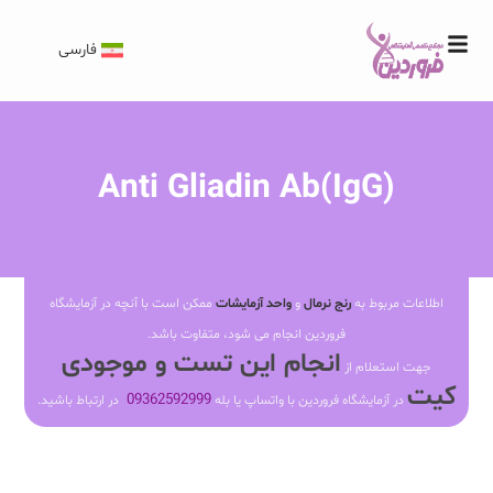
فارسی
Anti Gliadin Ab(IgG)
اطلاعات مربوط به
رنج نرمال
و
واحد آزمایشات
ممکن است با آنچه در آزمایشگاه
فروردین انجام می شود، متفاوت باشد.
انجام این تست و موجودی
جهت استعلام از
کیت
09362592999
در آزمایشگاه فروردین با واتساپ یا بله
در ارتباط باشید.