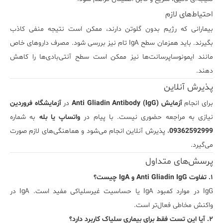
احتیاط‌های لازم
بیمارانی که رژیم بدون گلوتن دارند، ممکن است نتیجه منفی کاذب
بگیرند. باید همزمان سطح IgA تام نیز بررسی شود. مصرف داروهای خاص
مانند ایمونوساپرسانت‌ها نیز ممکن است سطح آنتی‌بادی‌ها را کاهش
دهند.
پذیرش آنلاین
برای انجام
آزمایش Anti Gliadin Antibody (IgG)
در
آزمایشگاه فروردین
نیازی به مراجعه حضوری نیست. با پیام در
واتساپ یا بله
به شماره
09362592999
، پذیرش آنلاین انجام می‌شود و هماهنگی‌های لازم صورت
می‌گیرد.
پرسش‌های متداول
۱. تفاوت Anti Gliadin IgG و IgA چیست؟
IgG در موارد کمبود IgA یا حساسیت غیرسلیاکی مفید است. IgA در
واکنش مخاطی فعال‌تر است.
۲. آیا این تست فقط برای بیماری سلیاک کاربرد دارد؟