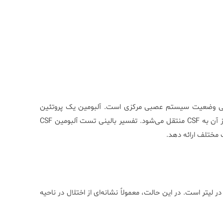
CS) یک ابزار کلیدی در ارزیابی وضعیت سیستم عصبی مرکزی است. آلبومین یک پروتئین
است که معمولاً در خون وجود دارد و در شرایط نرمال، مقادیر کمتری از آن به CSF منتقل می‌شود. تفسیر بالینی تست آلبومین CSF
 مختلف ارائه دهد.
آزمایش معمولاً بین 15 تا 45 میلی‌گرم در لیتر است. در این حالت، معمولاً نشانه‌ای از اختلال در ناحیه