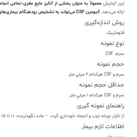
این آزمایش
معمولاً به عنوان بخشی از آنالیز مایع مغزی-نخاعی انجام
ارائه می‌دهد.
آلبومین CSF می‌تواند به تشخیص زودهنگام بیماری‌های جدی مانند مولتیپل اسکلروزیس کمک کند.
روش اندازه‌گیری
فتومتريک
نوع نمونه
سرم، CSF
حجم نمونه
سرم و CSF هرکدام ٢ ميلي متر
حداقل حجم نمونه
سرم و CSF هرکدام ١ ميلي متر
راهنمای نمونه گیری
از تکرار چرخه ذوب و انجماد خودداري گردد. – ماده نگهدارنده: ١٠ تا ١٥ گرم Boric acid
اطلاعات لازم بیمار
سن بيمار