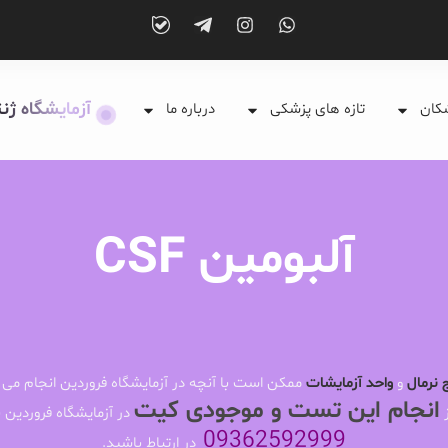
آزمایشگاه ژن
شکان
تازه های پزشکی
درباره ما
آلبومین CSF
 نرمال
و
واحد آزمایشات
ممکن است با آنچه در آزمایشگاه فروردین انجام می 
انجام این تست و موجودی کیت
ز
در آزمایشگاه فروردین ب
09362592999
در ارتباط باشید.