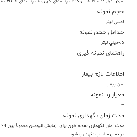
سرم، ادرار ٢٤ ساعته يا رندوم ، پلاسماي هپارينه ، پلاسماي EDTA ، مايعات بدن
حجم نمونه
١ميلي ليتر
حداقل حجم نمونه
٠.٥ميلي ليتر
راهنمای نمونه گیری
–
اطلاعات لازم بیمار
سن بيمار
معیار رد نمونه
–
مدت زمان نگهداری نمونه
در دمای مناسب نگهداری شود.