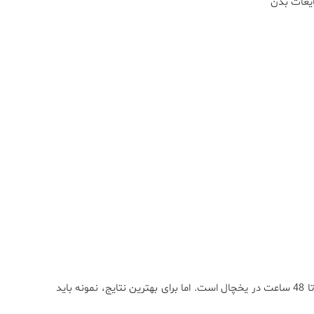
مدت زمان نگهداری نمونه خون برای آزمایش آلبومین معمولاً بین 24 تا 48 ساعت در یخچال است. اما برای بهترین نتایج، نمونه باید