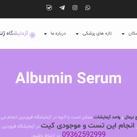
آزمایشگاه ژن
شکان
تازه های پزشکی
درباره ما
Albumin Serum
 نرمال
و
واحد آزمایشات
ممکن است با آنچه در آزمایشگاه فروردین انجام می 
انجام این تست و موجودی کیت
ز
در آزمایشگاه فروردین ب
09362592999
در ارتباط باشید.