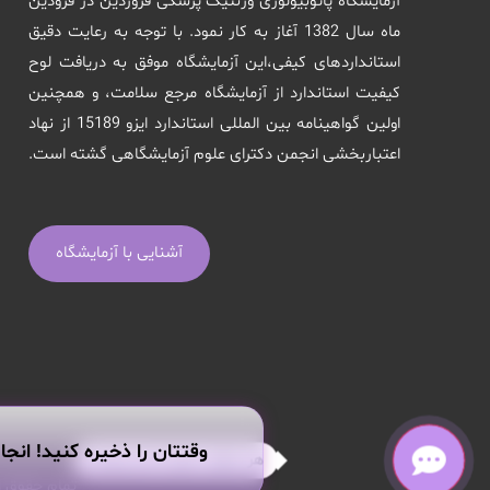
آزمایشگاه پاتوبیولوژی وژنتیک پزشکی فروردین در فرودین
ماه سال 1382 آغاز به کار نمود. با توجه به رعایت دقیق
استانداردهای کیفی،این آزمایشگاه موفق به دریافت لوح
کیفیت استاندارد از آزمایشگاه مرجع سلامت، و همچنین
اولین گواهینامه بین المللی استاندارد ایزو 15189 از نهاد
اعتباربخشی انجمن دکترای علوم آزمایشگاهی گشته است.
آشنایی با آزمایشگاه
وقتتان را ذخیره کنید! انجا
هر سوالی داری از من بپرس!
تمام حقوق ا