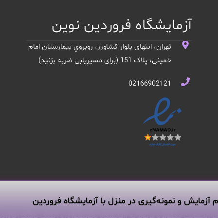
آزمایشگاه فروردین نوین
تهران، انتهای بلوار کشاورز، روبروي بيمارستان امام
خميني، پلاک 151 (برای مسیریابی ضربه بزنید)
02166902121
م آزمایش و نمونه‌گیری در منزل با آزمایشگاه فروردین
ین وبسایت محفوظ و مربوط به آزمایشگاه پاتوبیولوژی و ژنتیک پزشکی فروردی