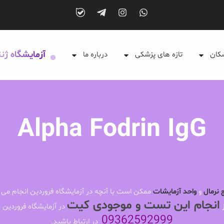
آزمایشگاه ژن
شکان
تازه های پزشکی
درباره ما
Alpha Fodrin IgG
 نرمال
و
واحد آزمایشات
ممکن است با آنچه در آزمایشگاه فروردین انجام می 
انجام این تست و موجودی کیت
ز
در آزمایشگاه فروردین ب
09362592999
در ارتباط باشید.