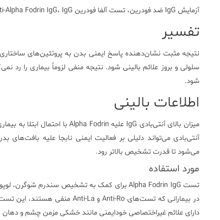
آزمایش IgG ضد فودرین، تست آلفا فودرین IgG، Anti-Alpha Fodrin IgG، IgG آنتی‌بادی علیه Alpha Fodrin
تفسیر
نتیجه مثبت نشان‌دهنده پاسخ ایمنی بدن به پروتئین‌های ساختار
سلولی و بروز علائم بالینی شود. نتیجه منفی لزوماً بیماری را رد نمی‌
شود.
اطلاعات بالینی
میزان بالای آنتی‌بادی IgG علیه drin
می‌شود تا قدرت تشخیص بالاتر رود.
مورد استفاده
تست Alpha Fodrin IgG برای کمک به تشخیص سندرم شوگ
در بیمارانی که تست‌های Anti-Ro و 
دارای علائم غیراختصاصی خودایمنی مانند خشکی مزمن چشم و دهان نیز 