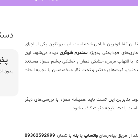
دست
 آنتی‌بادی‌های IgG علیه پروتئین آلفا فودرین طراحی شده است. این پروتئین یکی از اجزای
اری‌های خودایمنی به‌ویژه
سندرم شوگرن
دیده می‌شود. این
پذی
ی که با التهاب مزمن، خشکی دهان و خشکی چشم همراه هستند
ت دقیق، کیت‌های معتبر و تحت نظر متخصصین با تجربه انجام
بدون ات
 مختلفی دیده شود. بنابراین این تست باید همیشه همراه با بررسی‌های دیگر
کن است باعث نتیجه مثبت کاذب شود.
ند از طریق پیام‌رسان
واتساپ
یا
بله
با شماره
09362592999