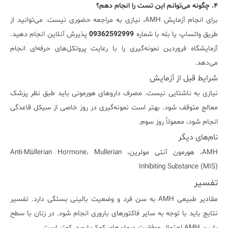
۴. چگونه می‌توانم این تست را انجام دهم؟
برای انجام آزمایش AMH، نیازی به مراجعه حضوری نیست. می‌توانید از
طریق واتساپ یا بله با شماره
09362592999
پذیرش آنلاین انجام دهید.
آزمایشگاه فروردین نمونه‌گیری را با رعایت پروتکل‌های حرفه‌ای انجام
می‌دهد.
شرایط قبل از آزمایش
نیازی به ناشتایی نیست. مصرف داروهای هورمونی باید طبق نظر پزشک
معالج متوقف شود. بهتر است نمونه‌گیری در روز خاصی از سیکل قاعدگی
انجام شود، معمولاً روز سوم.
نام‌های دیگر
AMH، هورمون آنتی مولرین، Anti-Müllerian Hormone، Mullerian
Inhibiting Substance (MIS)
تفسیر
مقادیر طبیعی AMH به سن فرد و وضعیت بالینی بستگی دارد. تفسیر
نتایج باید با توجه به سایر فاکتورهای باروری انجام شود. در زنان با سطح
پایین AMH احتمال موفقیت درمان‌های کمک‌باروری کمتر است.