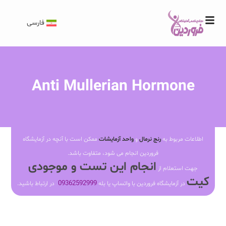
فارسی
Anti Mullerian Hormone
اطلاعات مربوط به
رنج نرمال
و
واحد آزمایشات
ممکن است با آنچه در آزمایشگاه
فروردین انجام می شود، متفاوت باشد.
انجام این تست و موجودی
جهت استعلام از
کیت
09362592999
در آزمایشگاه فروردین با واتساپ یا بله
در ارتباط باشید.