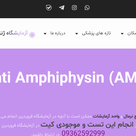
آزمایشگاه ژن
شکان
تازه های پزشکی
درباره ما
ti Amphiphysin (A
 نرمال
و
واحد آزمایشات
ممکن است با آنچه در آزمایشگاه فروردین انجام می 
انجام این تست و موجودی کیت
ز
در آزمایشگاه فروردین ب
09362592999
در ارتباط باشید.