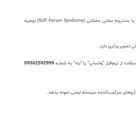
در موارد علائم عصبی ناشناخته، مشکوک به سندروم پارانوپلاستیک یا سندروم سفتی عضلانی (Stiff Person Syndrome) توصیه
ی تصویربرداری دارد.
تفاده از نرم‌افزار “واتساپ” یا “بله” به شماره
09362592999
ف داروهای سرکوب‌کننده سیستم ایمنی نمونه بدهد.