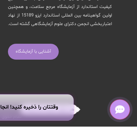
کیفیت استاندارد از آزمایشگاه مرجع سلامت، و همچنین
اولین گواهینامه بین المللی استاندارد ایزو 15189 از نهاد
اعتباربخشی انجمن دکترای علوم آزمایشگاهی گشته است.
آشنایی با آزمایشگاه
وقتتان را ذخیره کنید! انجا
هر سوالی داری از من بپرس!
تمام حقوق ا