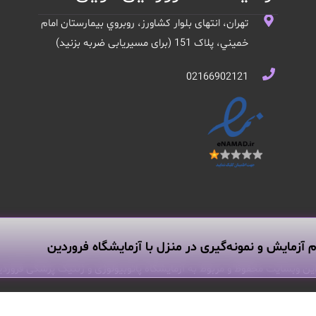
تهران، انتهای بلوار کشاورز، روبروي بيمارستان امام
خميني، پلاک 151 (برای مسیریابی ضربه بزنید)
02166902121
م آزمایش و نمونه‌گیری در منزل با آزمایشگاه فروردین
ین وبسایت محفوظ و مربوط به آزمایشگاه پاتوبیولوژی و ژنتیک پزشکی فروردی