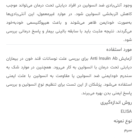
وجود
آنتی‌بادی
ضد
انسولین
در
افراد
دیابتی
تحت
درمان
می‌تواند
موجب
کاهش
اثربخشی
انسولین
شود.
در
موارد
غیرمعمول،
این
آنتی‌بادی‌ها
به‌صورت
خودایمن
ظاهر
می‌شوند
و
باعث
هیپوگلیسمی
خودبه‌خود
می‌گردند.
نتیجه
مثبت
باید
با
سابقه
بالینی
بیمار
و
پاسخ
درمانی
بررسی
شود.
مورد استفاده
آزمایش Anti Insulin Ab
برای
بررسی
علت
نوسانات
قند
خون
در
بیماران
دیابتی
تحت
درمان
با
انسولین
به
کار
می‌رود.
همچنین
در
موارد
شک
به
سندرم
خودایمنی
ضد
انسولین
یا
مقاومت
به
انسولین
با
علت
ایمنی
استفاده
می‌شود.
پزشکان
از
این
تست
برای
تنظیم
نوع
انسولین
و
بررسی
پاسخ
ایمنی
بدن
بهره
می‌برند.
روش اندازه‌گیری
ELISA
نوع نمونه
سرم