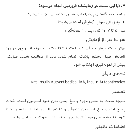
۳.
آیا
این
تست
در
آزمایشگاه
فروردین
انجام
می‌شود؟
بله،
با
دستگاه‌های
پیشرفته
و
تفسیر
تخصصی
انجام
می‌شود.
۴.
چه
زمانی
جواب
آزمایش
آماده
می‌شود؟
بین
۵
تا
۷
روز
کاری
پس
از
نمونه‌گیری.
شرایط قبل از آزمایش
بهتر
است
بیمار
حداقل
۸
ساعت
ناشتا
باشد.
مصرف
انسولین
در
روز
آزمایش
طبق
دستور
پزشک
انجام
شود.
باید
از
فعالیت
شدید
فیزیکی
پیش
از
نمونه‌گیری
اجتناب
شود.
نام‌های دیگر
Anti-Insulin Autoantibodies, IAA, Insulin Autoantibodies
تفسیر
نتیجه
مثبت
به
معنی
وجود
پاسخ
ایمنی
بدن
علیه
انسولین
است.
شدت
پاسخ
ایمنی،
نوع
انسولین
مصرفی
و
علائم
بالینی
باید
در
تفسیر
لحاظ
شود.
نتیجه
منفی
وجود
آنتی‌بادی
را
رد
نمی‌کند،
به‌ویژه
در
مراحل
اولیه.
اطلاعات بالینی