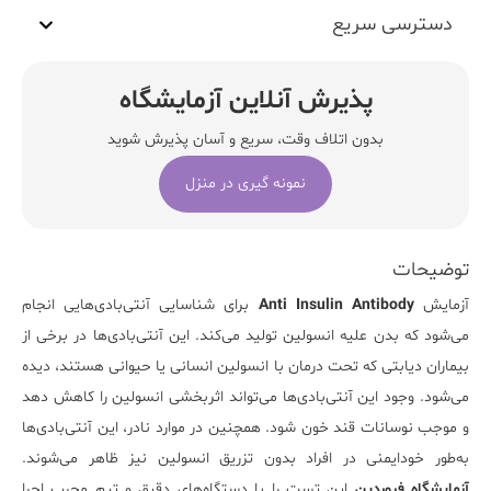
دسترسی سریع
پذیرش آنلاین آزمایشگاه
بدون اتلاف وقت، سریع و آسان پذیرش شوید
نمونه گیری در منزل
توضیحات
آزمایش
Antibody
Insulin
Anti
برای
شناسایی
آنتی‌بادی‌هایی
انجام
می‌شود
که
بدن
علیه
انسولین
تولید
می‌کند.
این
آنتی‌بادی‌ها
در
برخی
از
بیماران
دیابتی
که
تحت
درمان
با
انسولین
انسانی
یا
حیوانی
هستند،
دیده
می‌شود.
وجود
این
آنتی‌بادی‌ها
می‌تواند
اثربخشی
انسولین
را
کاهش
دهد
و
موجب
نوسانات
قند
خون
شود.
همچنین
در
موارد
نادر،
این
آنتی‌بادی‌ها
به‌طور
خودایمنی
در
افراد
بدون
تزریق
انسولین
نیز
ظاهر
می‌شوند.
آزمایشگاه
فروردین
این
تست
را
با
دستگاه‌های
دقیق
و
تیم
مجرب
اجرا