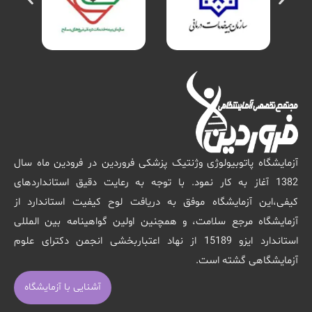
آزمایشگاه پاتوبیولوژی وژنتیک پزشکی فروردین در فرودین ماه سال
1382 آغاز به کار نمود. با توجه به رعایت دقیق استانداردهای
کیفی،این آزمایشگاه موفق به دریافت لوح کیفیت استاندارد از
آزمایشگاه مرجع سلامت، و همچنین اولین گواهینامه بین المللی
استاندارد ایزو 15189 از نهاد اعتباربخشی انجمن دکترای علوم
آزمایشگاهی گشته است.
آشنایی با آزمایشگاه