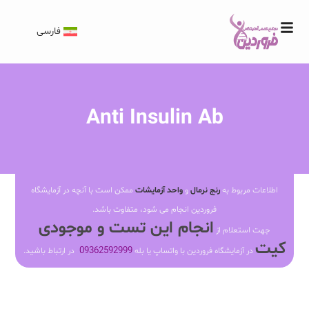
فارسی
Anti Insulin Ab
اطلاعات مربوط به
رنج نرمال
و
واحد آزمایشات
ممکن است با آنچه در آزمایشگاه
فروردین انجام می شود، متفاوت باشد.
انجام این تست و موجودی
جهت استعلام از
کیت
09362592999
در آزمایشگاه فروردین با واتساپ یا بله
در ارتباط باشید.