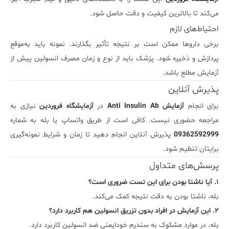
می‌کند
تا
بالاترین
کیفیت
و
دقت
حاصل
شود.
احتیاط‌های لازم
برخی
داروها
ممکن
است
بر
نتیجه
تأثیر
بگذارند.
نمونه
باید
به‌موقع
پردازش
و
ذخیره
شود.
پزشک
باید
از
نوع
و
زمان
مصرف
انسولین
پیش
از
آزمایش
مطلع
باشد.
پذیرش
آنلاین
برای
انجام
آزمایش
Ab
Insulin
Anti
در
آزمایشگاه
فروردین
نیازی
به
مراجعه
حضوری
نیست.
کافی
است
از
طریق
واتساپ
یا
بله
به
شماره
09362592999
پذیرش
آنلاین
انجام
دهید
تا
زمان
و
شرایط
نمونه‌گیری
برایتان
تنظیم
شود.
پرسش‌های
متداول
۱.
آیا
ناشتا
بودن
برای
این
تست
ضروری
است؟
بله،
ناشتا
بودن
به
دقت
نتیجه
کمک
می‌کند.
۲.
این
آزمایش
در
افراد
بدون
تزریق
انسولین
هم
کاربرد
دارد؟
بله،
در
موارد
مشکوک
به
سندرم
خودایمنی
ضد
انسولین
کاربرد
دارد.