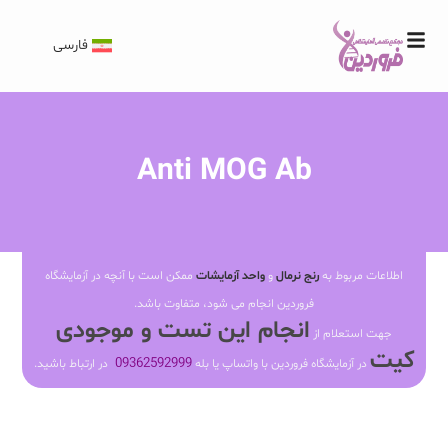
فارسی
Anti MOG Ab
اطلاعات مربوط به
رنج نرمال
و
واحد آزمایشات
ممکن است با آنچه در آزمایشگاه
فروردین انجام می شود، متفاوت باشد.
انجام این تست و موجودی
جهت استعلام از
کیت
09362592999
در آزمایشگاه فروردین با واتساپ یا بله
در ارتباط باشید.