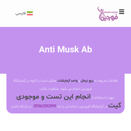
فارسی
Anti Musk Ab
اطلاعات مربوط به
رنج نرمال
و
واحد آزمایشات
ممکن است با آنچه در آزمایشگاه
فروردین انجام می شود، متفاوت باشد.
انجام این تست و موجودی
جهت استعلام از
کیت
09362592999
در آزمایشگاه فروردین با واتساپ یا بله
در ارتباط باشید.