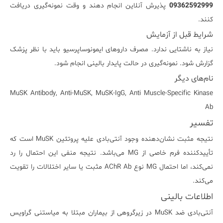
09362592999
پذیرش آنلاین انجام دهند و وقت نمونه‌گیری دریافت
کنند.
شرایط قبل از آزمایش
نیاز به ناشتایی ندارد. مصرف داروهای ایمونوساپرسیو باید با نظر پزشک
گزارش شود. نمونه‌گیری در حالت پایدار بالینی انجام شود.
نام‌های دیگر
MuSK Antibody, Anti-MuSK, MuSK-IgG, Anti Muscle-Specific Kinase
Ab
تفسیر
نتیجه مثبت نشان‌دهنده وجود آنتی‌بادی علیه پروتئین MuSK است که
تأییدکننده فرم خاصی از MG می‌باشد. نتیجه منفی این احتمال را رد
نمی‌کند، اما احتمال MG نوع AChR Ab مثبت یا سایر اختلالات را تقویت
می‌کند.
اطلاعات بالینی
آنتی‌بادی ضد MuSK در زیرگروهی از بیماران مبتلا به میاستنی گراویس