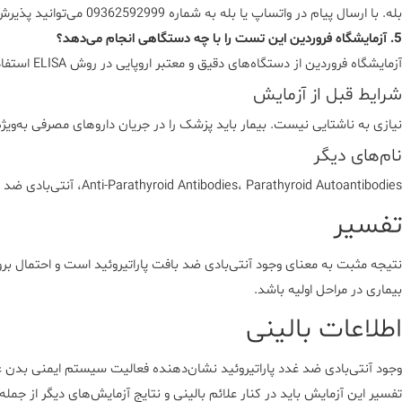
بله. با ارسال پیام در واتساپ یا بله به شماره 09362592999 می‌توانید پذیرش آنلاین آزمایش خود را ثبت کنید. نمونه‌گیری در منزل نیز امکان‌پذیر است.
5. آزمایشگاه فروردین این تست را با چه دستگاهی انجام می‌دهد؟
آزمایشگاه فروردین از دستگاه‌های دقیق و معتبر اروپایی در روش ELISA استفاده می‌کند تا نتایج با دقت بالا ارائه شود.
شرایط قبل از آزمایش
نیازی به ناشتایی نیست. بیمار باید پزشک را در جریان داروهای مصرفی به‌ویژه
نام‌های دیگر
Anti-Parathyroid Antibodies، Parathyroid Autoantibodies، آنتی‌بادی ضد غدد پاراتیروئید
تفسیر
نتیجه مثبت به معنای وجود آنتی‌بادی ضد بافت پاراتیروئید است و احتمال برو
بیماری در مراحل اولیه باشد.
اطلاعات بالینی
تفسیر این آزمایش باید در کنار علائم بالینی و نتایج آزمایش‌های دیگر از جمله PTH، کلسیم، فسفر و منیزیم صورت گیرد