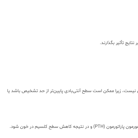
تایج تأثیر بگذارند.
اری نیست، زیرا ممکن است سطح آنتی‌بادی پایین‌تر از حد تشخیص باشد یا
وجود آنتی‌بادی ضد غدد پاراتیروئید نشان‌دهنده فعالیت سیستم ایمنی بدن علیه بافت پاراتیروئید است. این پاسخ ایمنی می‌تواند منجر به کاهش ترشح هورمون پاراتورمون (PTH) و در نتیجه کاهش سطح کلسیم در خون شود.