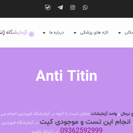
آزمایشگاه ژن
شکان
تازه های پزشکی
درباره ما
Anti Titin
 نرمال
و
واحد آزمایشات
ممکن است با آنچه در آزمایشگاه فروردین انجام می 
انجام این تست و موجودی کیت
ز
در آزمایشگاه فروردین ب
09362592999
در ارتباط باشید.