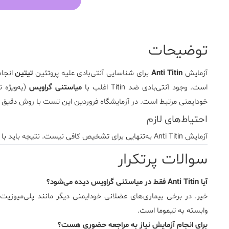
توضیحات
آزمایش
Anti Titin
برای شناسایی آنتی‌بادی علیه پروتئین
تیتین
است. وجود آنتی‌بادی ضد Titin اغلب با
میاستنی گراویس
(به‌ویژه 
خودایمنی مرتبط است. در
آزمایشگاه فروردین
این تست با روش دقیق و ب
احتیاط‌های لازم
آزمایش Anti Titin به‌تنهایی برای تشخیص کافی نیست. نتیجه باید با علائم بالینی و سایر تست‌های خودایمنی عضله تفسیر شود.
سوالات پرتکرار
آیا Anti Titin فقط در میاستنی گراویس دیده می‌شود؟
وابسته به تیموما است.
برای انجام آزمایش نیاز به مراجعه حضوری هست؟