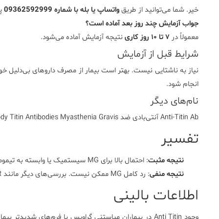
خیر. شما می‌توانید از طریق
واتساپ یا بله با شماره 09362592999
پذ
جواب آزمایش چند روز بعد آماده است؟
معمولاً در
۷ تا ۱۰ روز کاری
نتیجه آزمایش آماده می‌شود.
شرایط قبل از آزمایش
نیاز به ناشتایی نیست. بهتر است بیمار از مصرف داروهای بی‌دلیل خ
انجام شود.
نام‌های دیگر
Anti-Titin Ab آنتی‌بادی ضد Titin Titin Autoantibody Titin Antibodies Myasthenia Gravis
تفسیر
نتیجه مثبت
: احتمال بالا برای MG سیستمیک یا وابسته به تیموما. ارزیابی تصویربرداری (CT قفسه سینه) توصیه می‌شود.
نتیجه منفی
: رد کامل MG ممکن نیست. بررسی‌های دیگر مانند AChR و MuSK باید انجام شود.
اطلاعات بالینی
وجود Anti Titin در بیماران میاستنی گراویس با فرم‌های شدیدتر بیماری و احتمال همراهی با