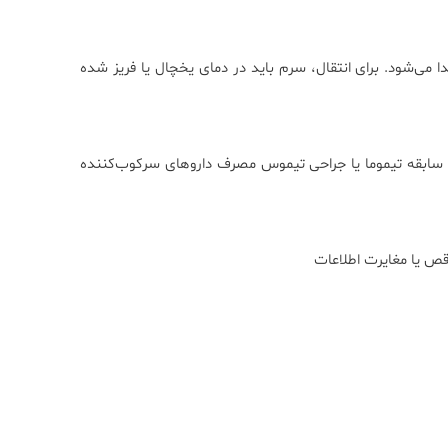
 می‌شود. برای انتقال، سرم باید در دمای یخچال یا فریز شده
ابقه علائم ضعف عضلانی پیشرونده تشخیص قبلی یا شک به MG سابقه تیموما یا جراحی تیموس مصرف داروهای سرکوب‌کننده
قص یا مغایرت اطلاعات