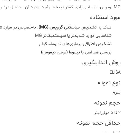
MG زودرس، این آنتی‌بادی کمتر دیده می‌شود. وجود آن، احتمال درگیری سایر عضلات یا سیستم‌ها را افزایش می‌دهد.
مورد استفاده
کمک به تشخیص
میاستنی گراویس (MG)
، به‌خصوص در موارد seronegative (بدون آنتی‌بادی AChR یا MuSK)
شناسایی موارد شدیدتر یا سیستمیک‌تر MG
تشخیص افتراقی بیماری‌های نوروماسکولار
بررسی همراهی با
تیموما (تومور تیموس)
روش اندازه‌گیری
ELISA
نوع نمونه
سرم
حجم نمونه
۲ تا ۵ میلی‌لیتر
حداقل حجم نمونه