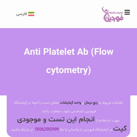
فارسی
Anti Platelet Ab (Flow
cytometry)
اطلاعات مربوط به
رنج نرمال
و
واحد آزمایشات
ممکن است با آنچه در آزمایشگاه
فروردین انجام می شود، متفاوت باشد.
انجام این تست و موجودی
جهت استعلام از
کیت
09362592999
در آزمایشگاه فروردین با واتساپ یا بله
در ارتباط باشید.