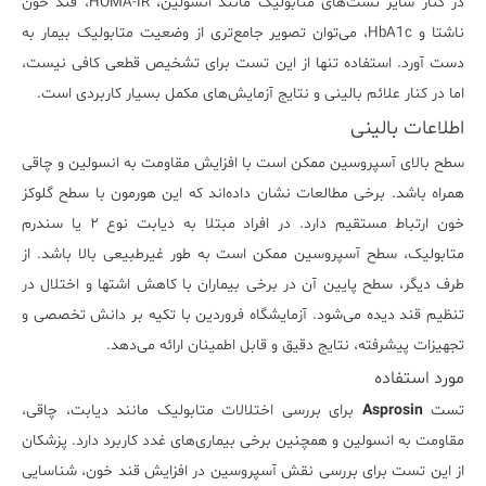
در کنار سایر تست‌های متابولیک مانند انسولین، HOMA-IR، قند خون
ناشتا و HbA1c، می‌توان تصویر جامع‌تری از وضعیت متابولیک بیمار به
دست آورد. استفاده تنها از این تست برای تشخیص قطعی کافی نیست،
اما در کنار علائم بالینی و نتایج آزمایش‌های مکمل بسیار کاربردی است.
اطلاعات بالینی
سطح بالای آسپروسین ممکن است با افزایش مقاومت به انسولین و چاقی
همراه باشد. برخی مطالعات نشان داده‌اند که این هورمون با سطح گلوکز
خون ارتباط مستقیم دارد. در افراد مبتلا به دیابت نوع ۲ یا سندرم
متابولیک، سطح آسپروسین ممکن است به طور غیرطبیعی بالا باشد. از
طرف دیگر، سطح پایین آن در برخی بیماران با کاهش اشتها و اختلال در
تنظیم قند دیده می‌شود. آزمایشگاه فروردین با تکیه بر دانش تخصصی و
تجهیزات پیشرفته، نتایج دقیق و قابل اطمینان ارائه می‌دهد.
مورد استفاده
تست
Asprosin
برای بررسی اختلالات متابولیک مانند دیابت، چاقی،
مقاومت به انسولین و همچنین برخی بیماری‌های غدد کاربرد دارد. پزشکان
از این تست برای بررسی نقش آسپروسین در افزایش قند خون، شناسایی