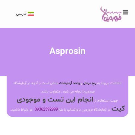
فارسی
Asprosin
اطلاعات مربوط به
رنج نرمال
و
واحد آزمایشات
ممکن است با آنچه در آزمایشگاه
فروردین انجام می شود، متفاوت باشد.
انجام این تست و موجودی
جهت استعلام از
کیت
09362592999
در آزمایشگاه فروردین با واتساپ یا بله
در ارتباط باشید.