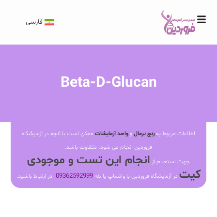
فارسی
Beta-D-Glucan
اطلاعات مربوط به
رنج نرمال
و
واحد آزمایشات
ممکن است با آنچه در آزمایشگاه
فروردین انجام می شود، متفاوت باشد.
انجام این تست و موجودی
جهت استعلام از
کیت
09362592999
در آزمایشگاه فروردین با واتساپ یا بله
در ارتباط باشید.