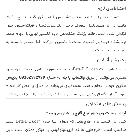
احتیاط‌های لازم
این تست به‌تنهایی نباید مبنای تشخیص قطعی قرار گیرد. نتایج مثبت
کاذب در اثر همودیالیز، مصرف برخی آنتی‌بیوتیک‌ها و فیلتراسیون خون
گزارش شده است. فقط پزشک متخصص باید تفسیر نهایی را انجام دهد.
آزمایشگاه فروردین کیفیت تست را تضمین می‌کند، اما تفسیر وابسته به
شرایط بالینی است.
پذیرش آنلاین
برای انجام تست Beta-D-Glucan، مراجعه حضوری الزامی نیست. مراجعین
محترم می‌توانند از طریق
واتساپ
یا
بله
به شماره
09362592999
پذیرش
آنلاین خود را انجام دهند. نمونه‌گیری می‌تواند در منزل یا محل کار انجام
شود. آزمایشگاه فروردین این تست را با دقت و کیفیت بالا انجام می‌دهد.
پرسش‌های متداول
آیا این تست وجود هر نوع قارچ را نشان می‌دهد؟
خیر. این تست برای قارچ‌هایی که دیواره آنها حاوی Beta-D-Glucan است
مناسب است. قارچ‌هایی مانند کریپتوکوکوس یا موکور ممکن است قابل