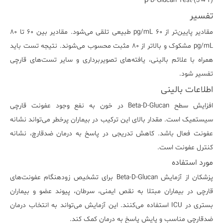
(1→3)-β-D-Glucan Test
تفسیر
مقادیر پایین‌تر از ۶۰ pg/mL طبیعی تلقی می‌شود. مقادیر بین ۶۰ تا ۸۰
pg/mL مشکوک و بالاتر از ۸۰ مثبت محسوب می‌شوند. نتیجه تست باید
همراه با علائم بالینی، یافته‌های تصویربرداری و سایر تست‌های قارچی
تفسیر شود.
اطلاعات بالینی
افزایش سطح Beta-D-Glucan در خون به نفع وجود عفونت قارچی
سیستمیک است. مقدار بالای این ترکیب در بیماران پرخطر می‌تواند نشانه
عفونت فعال باشد. کاهش تدریجی در پاسخ به درمان ضدقارچ، نشانه
کنترل عفونت است.
مورد استفاده
پزشکان از آزمایش Beta-D-Glucan برای تشخیص زودهنگام عفونت‌های
قارچی در بیماران مبتلا به نقص ایمنی، سرطان، پیوند عضو و بیماران
بستری در ICU استفاده می‌کنند. این آزمایش می‌تواند به انتخاب درمان
ضدقارچی مناسب و پایش پاسخ به درمان کمک کند.