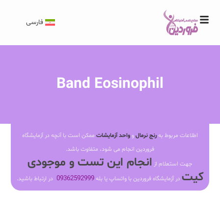
فارسی
Band Eosinophil
اطلاعات مربوط به
رنج نرمال
و
واحد آزمایشات
ممکن است با آنچه در آزمایشگاه
فروردین انجام می شود، متفاوت باشد.
انجام این تست و موجودی
جهت استعلام از
کیت
09362592999
در آزمایشگاه فروردین با واتساپ یا بله
در ارتباط باشید.