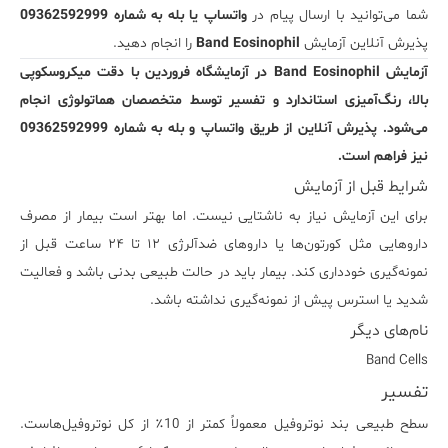
شما می‌توانید با ارسال پیام در
واتساپ یا بله به شماره 09362592999
پذیرش آنلاین آزمایش
Band Eosinophil
را انجام دهید.
آزمایش Band Eosinophil در آزمایشگاه فروردین با دقت میکروسکوپی
بالا، رنگ‌آمیزی استاندارد و تفسیر توسط متخصصان هماتولوژی انجام
می‌شود. پذیرش آنلاین از طریق واتساپ و بله به شماره 09362592999
نیز فراهم است.
شرایط قبل از آزمایش
برای این آزمایش نیاز به ناشتایی نیست. اما بهتر است بیمار از مصرف
داروهایی مثل کورتون‌ها یا داروهای ضدآلرژی ۱۲ تا ۲۴ ساعت قبل از
نمونه‌گیری خودداری کند. بیمار باید در حالت طبیعی بدنی باشد و فعالیت
شدید یا استرس پیش از نمونه‌گیری نداشته باشد.
نام‌های دیگر
Band Cells
تفسیر
سطح طبیعی بند نوتروفیل معمولاً کمتر از 10٪ از کل نوتروفیل‌هاست.