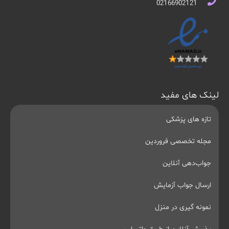
02166902121
لینک های مفید
تازه های پزشکی
مجله تخصصی فروردین
جواب‌دهی آنلاین
ارسال جواب آزمایش
نمونه گیری در منزل