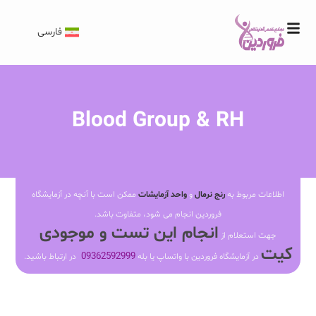
فارسی
Blood Group & RH
اطلاعات مربوط به
رنج نرمال
و
واحد آزمایشات
ممکن است با آنچه در آزمایشگاه
فروردین انجام می شود، متفاوت باشد.
انجام این تست و موجودی
جهت استعلام از
کیت
09362592999
در آزمایشگاه فروردین با واتساپ یا بله
در ارتباط باشید.