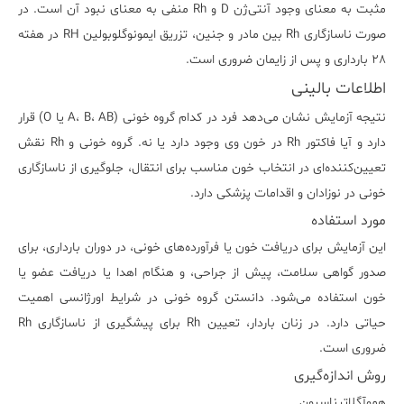
مثبت به معنای وجود آنتی‌ژن D و Rh منفی به معنای نبود آن است. در
صورت ناسازگاری Rh بین مادر و جنین، تزریق ایمونوگلوبولین RH در هفته
۲۸ بارداری و پس از زایمان ضروری است.
اطلاعات بالینی
نتیجه آزمایش نشان می‌دهد فرد در کدام گروه خونی (A، B، AB یا O) قرار
دارد و آیا فاکتور Rh در خون وی وجود دارد یا نه. گروه خونی و Rh نقش
تعیین‌کننده‌ای در انتخاب خون مناسب برای انتقال، جلوگیری از ناسازگاری
خونی در نوزادان و اقدامات پزشکی دارد.
مورد استفاده
این آزمایش برای دریافت خون یا فرآورده‌های خونی، در دوران بارداری، برای
صدور گواهی سلامت، پیش از جراحی، و هنگام اهدا یا دریافت عضو یا
خون استفاده می‌شود. دانستن گروه خونی در شرایط اورژانسی اهمیت
حیاتی دارد. در زنان باردار، تعیین Rh برای پیشگیری از ناسازگاری Rh
ضروری است.
روش اندازه‌گیری
هموآگلاتيناسيون