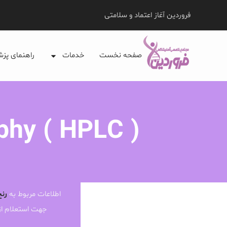
فروردین آغاز اعتماد و سلامتی
صفحه نخست
خدمات
راهنمای پز
phy ( HPLC )
اطلاعات مربوط به
رنج
جهت استعلام ا