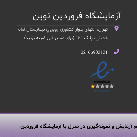
آزمایشگاه فروردین نوین
تهران، انتهای بلوار کشاورز، روبروي بيمارستان امام
خميني، پلاک 151 (برای مسیریابی ضربه بزنید)
02166902121
م آزمایش و نمونه‌گیری در منزل با آزمایشگاه فروردین
ین وبسایت محفوظ و مربوط به آزمایشگاه پاتوبیولوژی و ژنتیک پزشکی فروردی