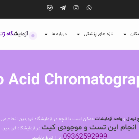
آزمایشگاه ژن
شکان
تازه های پزشکی
درباره ما
 Acid Chromatogra
 نرمال
و
واحد آزمایشات
ممکن است با آنچه در آزمایشگاه فروردین انجام می 
انجام این تست و موجودی کیت
ز
در آزمایشگاه فروردین ب
09362592999
در ارتباط باشید.