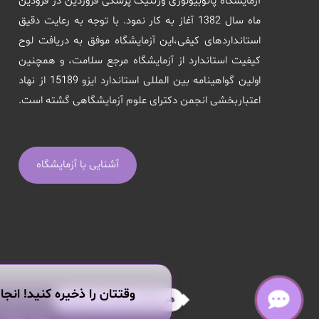
آزمایشگاه پاتوبیولوژی وژنتیک پزشکی فروردین در فرودین
ماه سال 1382 آغاز به کار نمود. با توجه به رعایت دقیق
استانداردهای کیفی،این آزمایشگاه موفق به دریافت لوح
کیفیت استاندارد از آزمایشگاه مرجع سلامت، و همچنین
اولین گواهینامه بین المللی استاندارد ایزو 15189 از نهاد
اعتباربخشی انجمن دکترای علوم آزمایشگاهی گشته است.
آشنایی با آزمایشگاه
وقتتان را ذخیره کنید! انجا
هر سوالی داری از من بپرس!
تمام حقوق ا