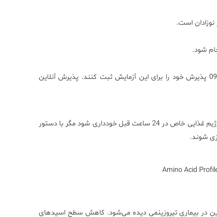
 نوزادان است.
جام شود.
مراجعین می‌توانند از طریق “واتساپ” یا “بله” به شماره 09362592999 پذیرش خود را برای این آزمایش ثبت کنند. پذیرش آنلاین
بیمار باید 6 تا 8 ساعت ناشتا باشد. از مصرف مکمل‌های پروتئینی یا رژیم غذایی خاص در 24 ساعت قبل خودداری شود مگر با دستور
زی شوند.
Amino Acid Profi
روزین در بیماری تیروزینمی دیده می‌شود. کاهش سطح اسیدهای