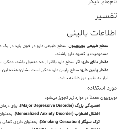
نام‌های دیگر
تفسیر
اطلاعات بالینی
سطح طبیعی بوپروپیون
: سطح طبیعی دارو در خون باید در یک 
مسمومیت یا کمبود دارو باشند.
مقدار بالای دارو
: اگر سطح دارو بالاتر از حد معمول باشد، ممک
مقدار پایین دارو
: سطح پایین دارو ممکن است نشان‌دهنده این با
نیاز به تغییر دوز داشته باشد.
مورد استفاده
بوپروپیون عمدتاً در موارد زیر تجویز می‌شود:
افسردگی بزرگ (Major Depressive Disorder)
: برای درما
اختلال اضطراب (Generalized Anxiety Disorder)
: به‌عنو
ترک سیگار (Smoking Cessation)
: به‌عنوان داروی کمکی برای