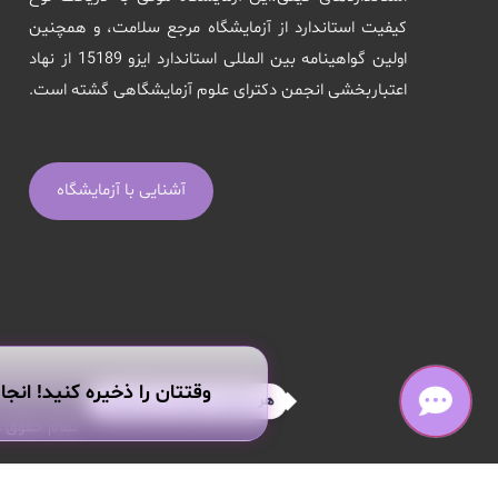
کیفیت استاندارد از آزمایشگاه مرجع سلامت، و همچنین
اولین گواهینامه بین المللی استاندارد ایزو 15189 از نهاد
اعتباربخشی انجمن دکترای علوم آزمایشگاهی گشته است.
آشنایی با آزمایشگاه
وقتتان را ذخیره کنید! انجا
هر سوالی داری از من بپرس!
تمام حقوق ا