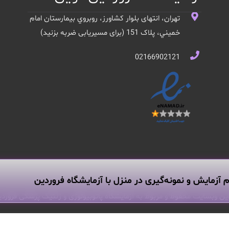
تهران، انتهای بلوار کشاورز، روبروي بيمارستان امام
خميني، پلاک 151 (برای مسیریابی ضربه بزنید)
02166902121
م آزمایش و نمونه‌گیری در منزل با آزمایشگاه فروردین
ین وبسایت محفوظ و مربوط به آزمایشگاه پاتوبیولوژی و ژنتیک پزشکی فروردی