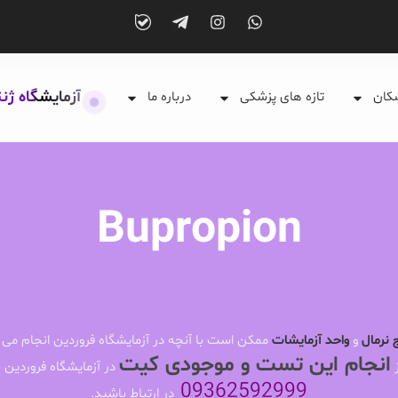
آزمایشگاه ژن
شکان
تازه های پزشکی
درباره ما
Bupropion
 نرمال
و
واحد آزمایشات
ممکن است با آنچه در آزمایشگاه فروردین انجام می 
انجام این تست و موجودی کیت
ز
در آزمایشگاه فروردین ب
09362592999
در ارتباط باشید.