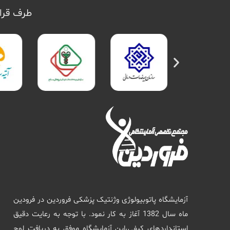
طرف قرار
آزمایشگاه پاتوبیولوژی وژنتیک پزشکی فروردین در فرودین
ماه سال 1382 آغاز به کار نمود. با توجه به رعایت دقیق
استانداردهای کیفی،این آزمایشگاه موفق به دریافت لوح