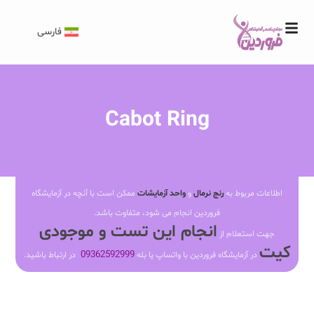
فارسی
Cabot Ring
اطلاعات مربوط به
رنج نرمال
و
واحد آزمایشات
ممکن است با آنچه در آزمایشگاه
فروردین انجام می شود، متفاوت باشد.
انجام این تست و موجودی
جهت استعلام از
کیت
09362592999
در آزمایشگاه فروردین با واتساپ یا بله
در ارتباط باشید.