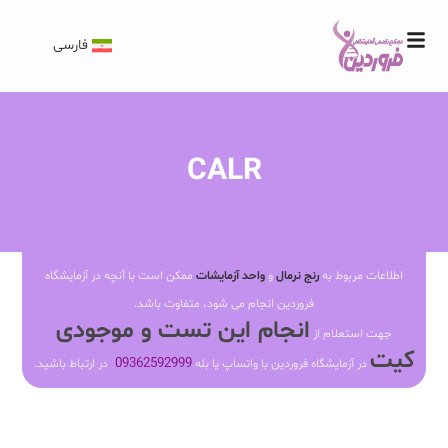
فارسی
CALR
اطلاعات مربوط به
رنج نرمال
و
واحد آزمایشات
ممکن است با آنچه در آزمایشگاه
فروردین انجام می شود، متفاوت باشد.
انجام این تست و موجودی
جهت استعلام از
کیت
09362592999
در آزمایشگاه فروردین با واتساپ یا بله
در ارتباط باشید.