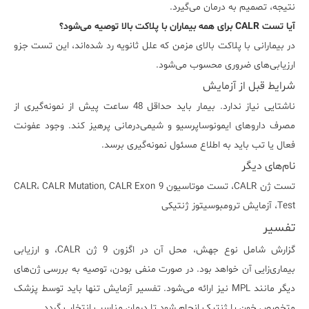
نتیجه، تصمیم به درمان می‌گیرد.
آیا تست CALR برای همه بیماران با پلاکت بالا توصیه می‌شود؟
در بیمارانی با پلاکت بالای مزمن که علل ثانویه رد شده‌اند، این تست جزو
ارزیابی‌های ضروری محسوب می‌شود.
شرایط قبل از آزمایش
ناشتایی نیاز ندارد. بیمار باید حداقل 48 ساعت پیش از نمونه‌گیری از
مصرف داروهای ایمونوساپرسیو و شیمی‌درمانی پرهیز کند. وجود عفونت
فعال یا تب باید به اطلاع مسئول نمونه‌گیری برسد.
نام‌های دیگر
تست ژن CALR، تست موتاسیون CALR، CALR Mutation, CALR Exon 9
Test، آزمایش ترومبوسیتوز ژنتیکی
تفسیر
گزارش شامل نوع جهش، محل آن در اگزون 9 ژن CALR، و ارزیابی
بیماری‌زایی آن خواهد بود. در صورت منفی بودن، توصیه به بررسی ژن‌های
دیگر مانند MPL نیز ارائه می‌شود. تفسیر آزمایش تنها باید توسط پزشک
متخصص خون یا ژنتیک انجام شود تا درمان مناسب انتخاب گردد.