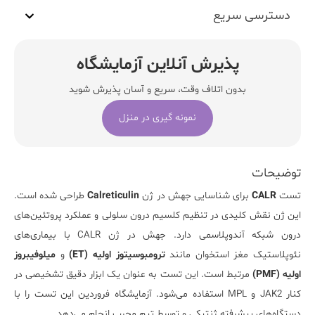
دسترسی سریع
پذیرش آنلاین آزمایشگاه
بدون اتلاف وقت، سریع و آسان پذیرش شوید
نمونه گیری در منزل
توضیحات
تست
CALR
برای شناسایی جهش در ژن
Calreticulin
طراحی شده است.
این ژن نقش کلیدی در تنظیم کلسیم درون سلولی و عملکرد پروتئین‌های
درون شبکه آندوپلاسمی دارد. جهش در ژن CALR با بیماری‌های
نئوپلاستیک مغز استخوان مانند
ترومبوسیتوز اولیه (ET)
و
میلوفیبروز
اولیه (PMF)
مرتبط است. این تست به عنوان یک ابزار دقیق تشخیصی در
کنار JAK2 و MPL استفاده می‌شود. آزمایشگاه فروردین این تست را با
دستگاه‌های پیشرفته ژنتیکی و توسط تیم مجرب انجام می‌دهد.