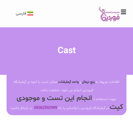
فارسی
Cast
اطلاعات مربوط به
رنج نرمال
و
واحد آزمایشات
ممکن است با آنچه در آزمایشگاه
فروردین انجام می شود، متفاوت باشد.
انجام این تست و موجودی
جهت استعلام از
کیت
09362592999
در آزمایشگاه فروردین با واتساپ یا بله
در ارتباط باشید.