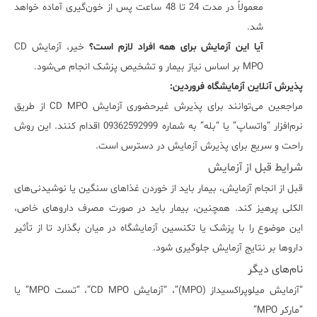
معمولاً در مدت 24 تا 48 ساعت پس از خون‌گیری آماده خواهد
شد.
آیا این آزمایش برای همه افراد لازم است؟
خیر، آزمایش CD
MPO بر اساس نیاز بیمار و تشخیص پزشک انجام می‌شود.
پذیرش آنلاین آزمایشگاه فروردین:
مراجعین می‌توانند برای پذیرش غیرحضوری آزمایش CD MPO از طریق
نرم‌افزار “واتساپ” یا “بله” به شماره 09362592999 اقدام کنند. این روش
راحت و سریع برای پذیرش آزمایش در دسترس است.
شرایط قبل از آزمایش
قبل از انجام آزمایش، بیمار باید از خوردن غذاهای سنگین یا نوشیدنی‌های
الکلی پرهیز کند. همچنین، بیمار باید در صورت مصرف داروهای خاص،
این موضوع را با پزشک یا تکنسین آزمایشگاه در میان بگذارد تا از تأثیر
داروها بر نتایج آزمایش جلوگیری شود.
نام‌های دیگر
“آزمایش میلوپراکسیداز (MPO)”، “آزمایش CD MPO”، “تست MPO” یا
“مارکر MPO”