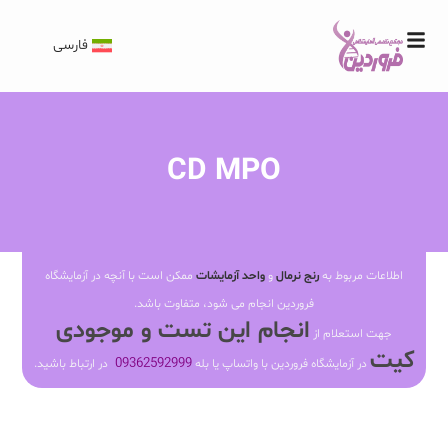
فارسی
CD MPO
اطلاعات مربوط به
رنج نرمال
و
واحد آزمایشات
ممکن است با آنچه در آزمایشگاه
فروردین انجام می شود، متفاوت باشد.
انجام این تست و موجودی
جهت استعلام از
کیت
09362592999
در آزمایشگاه فروردین با واتساپ یا بله
در ارتباط باشید.